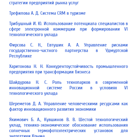
стратегии предприятий рынка услуг
Трефилова А. Д. Система CRM в туризме
Трибушный И. Ю. Использование потенциала специалистов в
сфере электронной коммерции при формировании VI
технологического уклада
Фирсова С. Н., Евтушик А. А. Управление рисками
государственно-частного партнерства в Удмуртской
Республике
Харитонова Н. Н. Конкурентоустойчивость промышленного
предприятия при трансформации биз­неса
Шайдурова Н. С. Роль технопарков в современной
инновационной системе России в условиях VI
технологического уклада
Шереметов Д. А. Управление человеческими ресурсами как
фактор инновационного развития экономики
Якимович Б. А., Кувшинов В. В. Шестой технологический
уклад, технико-экономическое обоснование использования
солнечных термофотоэлектрических установок для
энергетики Крыма