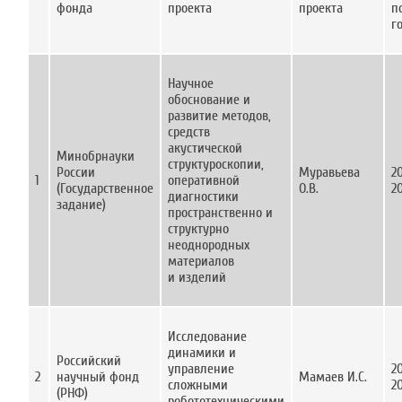
фонда
проекта
проекта
п
г
Научное
обоснование и
развитие методов,
средств
акустической
Минобрнауки
структуроскопии,
России
Муравьева
2
1
оперативной
(Государственное
О.В.
2
диагностики
задание)
пространственно и
структурно
неоднородных
материалов
и изделий
Исследование
динамики и
Российский
управление
2
2
научный фонд
Мамаев И.С.
сложными
2
(РНФ)
робототехническими