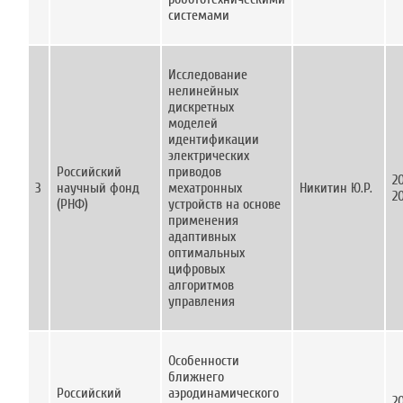
системами
Исследование
нелинейных
дискретных
моделей
идентификации
электрических
Российский
приводов
2
3
научный фонд
мехатронных
Никитин Ю.Р.
2
(РНФ)
устройств на основе
применения
адаптивных
оптимальных
цифровых
алгоритмов
управления
Особенности
ближнего
Российский
аэродинамического
2