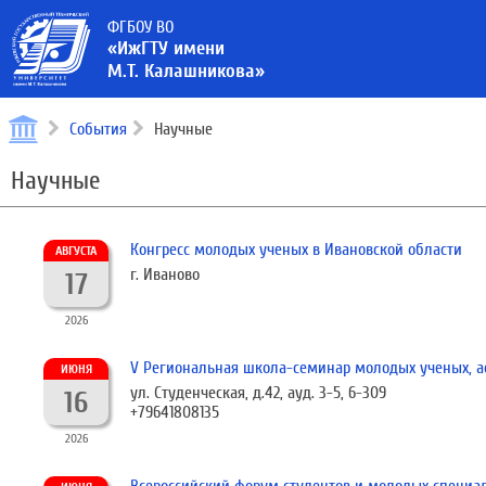
ФГБОУ ВО
«ИжГТУ имени
М.Т. Калашникова»
События
Научные
Научные
Конгресс молодых ученых в Ивановской области
АВГУСТА
г. Иваново
17
2026
V Региональная школа-семинар молодых ученых, ас
ИЮНЯ
ул. Студенческая, д.42, ауд. 3-5, 6-309
16
+79641808135
2026