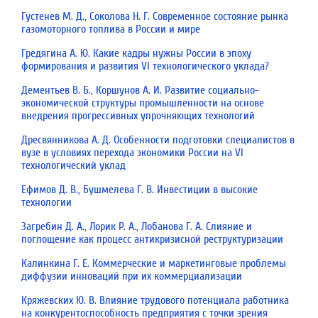
Густенев М. Д., Соколова Н. Г. Современное состояние рынка
газомоторного топлива в России и мире
Гредягина А. Ю. Какие кадры нужны России в эпоху
формирования и развития VI технологического уклада?
Дементьев В. Б., Коршунов А. И. Развитие социально-
экономической структуры промышленности на основе
внедрения прогрессивных упрочняющих технологий
Дресвянникова А. Д. Особенности подготовки специалистов в
вузе в условиях перехода экономики России на VI
технологический уклад
Ефимов Д. В., Бушмелева Г. В. Инвестиции в высокие
технологии
Загребин Д. А., Лорик Р. А., Лобанова Г. А. Слияние и
поглощение как процесс антикризисной ре­структуризации
Калинкина Г. Е. Коммерческие и маркетинговые проблемы
диффузии инноваций при их коммерциализации
Кряжевских Ю. В. Влияние трудового потенциала работника
на конкурентоспособность предприятия c точки зрения