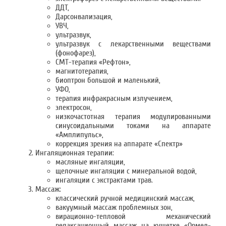
ДДТ,
Дарсонвализация,
УВЧ,
ультразвук,
ультразвук с лекарственными веществами
(фонофарез),
СМТ-терапия «Рефтон»,
магнитотерапия,
биоптрон большой и маленький,
УФО,
терапия инфракрасным излучением,
электросон,
низкочастотная терапия модулированными
синусоидальными токами на аппарате
«Амплипульс»,
коррекция зрения на аппарате «Спектр»
Ингаляционная терапии:
масляные ингаляции,
щелочные ингаляции с минеральной водой,
ингаляции с экстрактами трав.
Массаж:
классический ручной медицинский массаж,
вакуумный массаж проблемных зон,
вирационно-тепловой механический
релаксационный массаж на кушетке «Ормед-