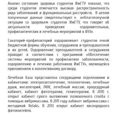
Анализ состояния здоровья студентов ИжГТУ показал, что
среди студентов отмечается высокая распространенность
ряда заболеваний и функциональных расстройств. В целом
полученные данные свидетельствуют о неблагополучной
ситуации со здоровьем студентов ИжГТУ, что говорит об
актуальности проведения оздоровительных,
профилактических и лечебных мероприятий в ВУЗе.
Санаторий-профилакторий оздоравливает студентов очной
бюджетной формы обучения, сотрудников и преподавателей
и их детей. Оздоровление преподавателей и сотрудников
проходит в соответствии с программой «Обеспечение
системы мероприятий по профилактике заболеваемости,
оздоровлению и лечению работников ИжГТУ», являющейся
приложением к коллективному договору.
Лечебная база представлена следующими отделениями и
кабинетами: электросветолечение, теплолечение, лечебные
души, ингаляторий, ЛФК, лечебный массаж, процедурный
кабинет, кабинет фитотерапии, гелиотерапии. В 2010 г.
открыт кабинет сухого вытяжения позвоночного столба с
помощью вибромассажа. В 2011 году кабинет вибромассажа с
методикой Relaks. В 2013 открыт кабинет кислородного
фитококтейля.