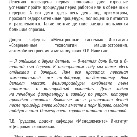
Лечению посвящена первая половина дня: взрослые
успевают пройти процедуры перед работой или в обеденный
перерыв. А вот дети здесь весь день под присмотром,
проходят оздоровительные процедуры, полноценно питаются
и развлекаются. Такие летние детские заезды пользуются
большим спросом.
Доцент кафедры «Мехатронные системы» Института
«Современные технологии машиностроения,
автомобилестроения и металлургии» Ю.Р. Никитин:
— Я отдыхаю с двумя детьми — 8-летняя дочь Вика и 6-
летний сын Сережа. В позапрошлом году мы тоже здесь
отдыхали с дочерью. Нам все нравится, персонал
замечательный, все по-доброму, по-домашнему. Нам
делают массаж, физиопроцедуры, ежедневно пьем
витамины и кислородный коктейль. Дети ходят
на лечебную физкультуру и зарядку по утрам, которую
проводят вожатые. Вожатые же и развлекают детей
после процедур: вчера ходили вместе в парк Кирова, сегодня
пойдут в кино. Отмечу очень хорошее питание в столовой.
Т.В. Груздева, доцент кафедры «Менеджмента» Институт
«Цифровая экономика»: