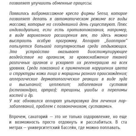
позволяет улучшить обменные процессы.
Появилось вибромассажное кресло фирмы
Sensa
, которое
позволяет делать в автоматическом режиме все виды
массажа, которые на сегодняшний день существуют. Плюс
индивидуально, если есть противопоказания, например,
в виде варикозного расширения вен, то здесь можно
выстроить особую программу. Аппарат „Биоптрон“
пользуется большой популярностью среди отдыхающих.
Это устройство оказывает биостимулирующее
воздействие на организм, за кровоснабжение тканей
различных органов и ускоряет их регенерацию на всех
уровнях. Среди показаний к применению нарушения цвета
и структуры кожи лица и морщины разного происхождения;
аллергические дерматологические реакции в виде зуда
и высыпаний; целлюлит; заболевания суставов
(остеохондроз, артроз); трещины, ушибы и переломы
костей и др.
У нас обновился аппарат ультразвука для лечения лор-
заболеваний, проблем с позвоночником, суставами».
Впрочем, санаторий — это не только оздоровление, но еще
и возможность просто отдохнуть и расслабиться. В ста
метрах — университетский бассейн, где можно поплавать.