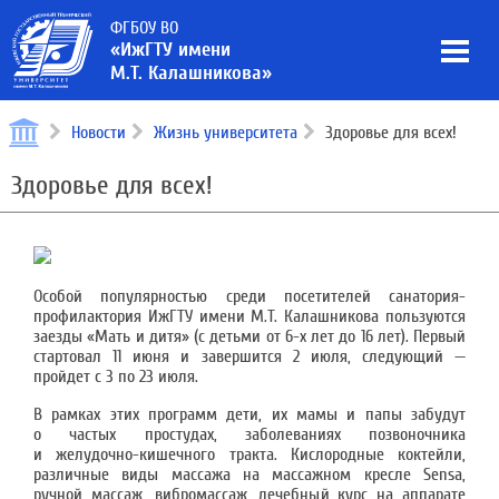
ФГБОУ ВО
«ИжГТУ имени
М.Т. Калашникова»
Новости
Жизнь университета
Здоровье для всех!
Здоровье для всех!
Особой популярностью среди посетителей санатория-
профилактория ИжГТУ имени М.Т. Калашникова пользуются
заезды «Мать и дитя» (с детьми от 6-х лет до 16 лет). Первый
стартовал 11 июня и завершится 2 июля, следующий —
пройдет с 3 по 23 июля.
В рамках этих программ дети, их мамы и папы забудут
о частых простудах, заболеваниях позвоночника
и желудочно-кишечного тракта. Кислородные коктейли,
различные виды массажа на массажном кресле Sensa,
ручной массаж, вибромассаж, лечебный курс на аппарате