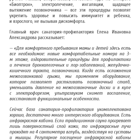
«Биоптрон», электролечение, ингаляции, щадящее
вытяжение позвоночника — все эти процедуры позволят
укрепить здоровье и повысить иммунитет и ребенка,
и взрослого, не вызывая дискомфорта.
Главный врач санатория-профилактория Елена Ивановна
Александрова рассказывает:
— «Для комфортного пребывания мамы и детей здесь есть
все необходимое: новые комфортабельные номера на 3-
м этаже, оздоровительные процедуры для профилактики
и лечения бронхолегочных и лор-заболеваний, желудочно-
кишечного тракта, позвоночника. Когда есть осложнения
межпозвонковой грыжи, мы применяем оборудование,
которое позволяет растягивать позвоночный столб,
уменьшать давление на межпозвоночные диски и в купе
с электрофорезом, ультразвуком снимет воспаление,
восстановит функциональные особенности.
Сейчас база санатория-профилактория укомплектована
хорошо, достаточно много интересного оборудования.
Есть
инфракрасная кабина. Если традиционная сауна прогревает
лишь поверхностный слой кожи, то инфракрасные лучи
проходят на 4 сантиметра вглубь, воздействуя на суставы
и мышцы. Регулярное посещение инфракрасной кабины