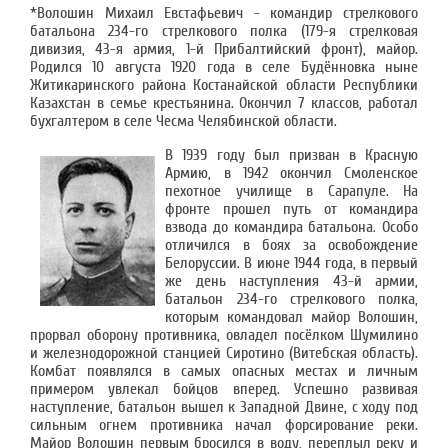
*Волошин Михаил Евстафьевич - командир стрелкового
батальона 234-го стрелкового полка (179-я стрелковая
дивизия, 43-я армия, 1-й Прибалтийский фронт), майор.
Родился 10 августа 1920 года в селе Будённовка ныне
Житикаринского района Костанайской области Республики
Казахстан в семье крестьянина. Окончил 7 классов, работал
бухгалтером в селе Чесма Челябинской области.
В 1939 году был призван в Красную
Армию, в 1942 окончил Смоленское
пехотное училище в Сарапуле. На
фронте прошел путь от командира
взвода до командира батальона. Особо
отличился в боях за освобождение
Белоруссии. В июне 1944 года, в первый
же день наступления 43-й армии,
батальон 234-го стрелкового полка,
которым командовал майор Волошин,
прорвал оборону противника, овладел посёлком Шумилино
и железнодорожной станцией Сиротино (Витебская область).
Комбат появлялся в самых опасных местах и личным
примером увлекал бойцов вперед. Успешно развивая
наступление, батальон вышел к Западной Двине, с ходу под
сильным огнем противника начал форсирование реки.
Майор Волошин первым бросился в воду, переплыл реку и