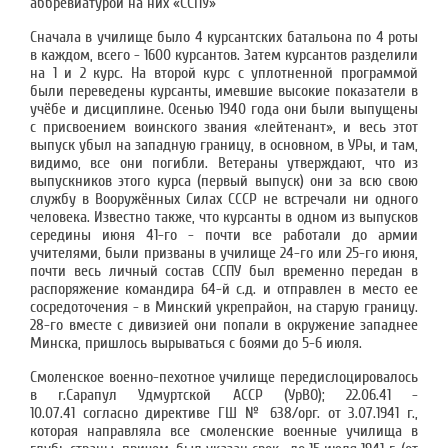
аббревиатурой на них «ССПУ»
Сначала в училище было 4 курсантских батальона по 4 роты
в каждом, всего - 1600 курсантов. Затем курсантов разделили
на 1 и 2 курс. На второй курс с уплотненной программой
были переведены курсанты, имевшие высокие показатели в
учёбе и дисциплине. Осенью 1940 года они были выпущены
с присвоением воинского звания «лейтенант», и весь этот
выпуск убыл на западную границу, в основном, в УРы, и там,
видимо, все они погибли. Ветераны утверждают, что из
выпускников этого курса (первый выпуск) они за всю свою
службу в Вооружённых Силах СССР не встречали ни одного
человека. Известно также, что курсанты в одном из выпусков
середины июня 41-го - почти все работали до армии
учителями, были призваны в училище 24-го или 25-го июня,
почти весь личный состав ССПУ был временно передан в
распоряжение командира 64-й с.д. и отправлен в место ее
сосредоточения - в Минский укрепрайон, на старую границу.
28-го вместе с дивизией они попали в окружение западнее
Минска, пришлось вырываться с боями до 5-6 июля.
Смоленское военно-пехотное училище передислоцировалось
в г.Сарапул Удмуртской АССР (УрВО); 22.06.41 -
10.07.41 согласно директиве ГШ № 638/орг. от 3.07.1941 г.,
которая направляла все смоленские военные училища в