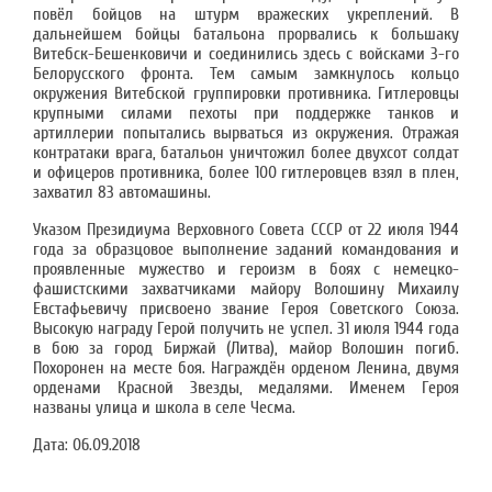
повёл бойцов на штурм вражеских укреплений. В
дальнейшем бойцы батальона прорвались к большаку
Витебск-Бешенковичи и соединились здесь с войсками 3-го
Белорусского фронта. Тем самым замкнулось кольцо
окружения Витебской группировки противника. Гитлеровцы
крупными силами пехоты при поддержке танков и
артиллерии попытались вырваться из окружения. Отражая
контратаки врага, батальон уничтожил более двухсот солдат
и офицеров противника, более 100 гитлеровцев взял в плен,
захватил 83 автомашины.
Указом Президиума Верховного Совета СССР от 22 июля 1944
года за образцовое выполнение заданий командования и
проявленные мужество и героизм в боях с немецко-
фашистскими захватчиками майору Волошину Михаилу
Евстафьевичу присвоено звание Героя Советского Союза.
Высокую награду Герой получить не успел. 31 июля 1944 года
в бою за город Биржай (Литва), майор Волошин погиб.
Похоронен на месте боя. Награждён орденом Ленина, двумя
орденами Красной Звезды, медалями. Именем Героя
названы улица и школа в селе Чесма.
Дата:
06.09.2018