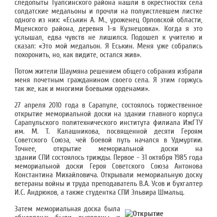
следопыты Туапсинского района нашли в окрестностях села
солдатские медальоны и прочли на полуистлевшем листке
одного из них: «Еськин А. М., уроженец Орловской области,
Мценского района, деревня 1-я Кузнецовка». Когда я это
услышал, едва чувств не лишился. Подошел к учителю и
сказал: «Это мой медальон. Я Еськин. Меня уже собрались
похоронить, но, как видите, остался жив».
Потом жители Шаумяна решением общего собрания избрали
меня почетным гражданином своего села. Я этим горжусь
так же, как и многими боевыми орденами».
27 апреля 2010 года в Сарапуле, состоялось торжественное
открытие мемориальной доски на здании главного корпуса
Сарапульского политехнического института филиала ИжГТУ
им. М. Т. Калашникова, посвященной десяти Героям
Советского Союза, чей боевой путь начался в Удмуртии.
Точнее, открытие мемориальной доски на
здании СПИ состоялось трижды. Первое - 31 октября 1985 года
мемориальной доски Героя Советского Союза Антонова
Константина Михайловича. Открывали мемориальную доску
ветераны войны и труда преподаватель В.А. Усов и бухгалтер
И.С. Андрюков, а также студентка СПИ Эльвира Шмальц.
Затем мемориальная доска была