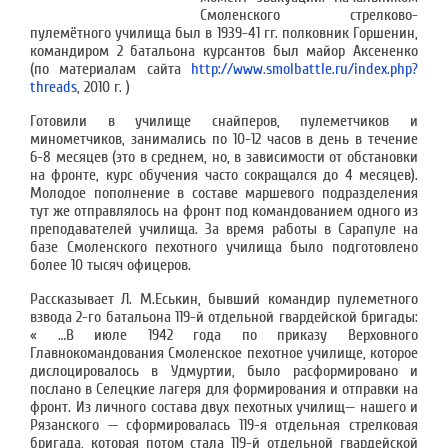
Смоленского стрелково-
пулемётного училища был в 1939-41 гг. полковник Горшенин,
командиром 2 батальона курсантов был майор Аксененко
(по материалам сайта
http://www.smolbattle.ru/index.php?
threads
, 2010 г. )
Готовили в училище снайперов, пулеметчиков и
минометчиков, занимались по 10-12 часов в день в течение
6-8 месяцев (это в среднем, но, в зависимости от обстановки
на фронте, курс обучения часто сокращался до 4 месяцев).
Молодое пополнение в составе маршевого подразделения
тут же отправлялось на фронт под командованием одного из
преподавателей училища. За время работы в Сарапуле на
базе Смоленского пехотного училища было подготовлено
более 10 тысяч офицеров.
Рассказывает Л. М.Еськин, бывший командир пулеметного
взвода 2-го батальона 119-й отдельной гвардейской бригады:
« …В июле 1942 года по приказу Верховного
Главнокомандования Смоленское пехотное училище, которое
дислоцировалось в Удмуртии, было расформировано и
послано в Селецкие лагеря для формирования и отправки на
фронт. Из личного состава двух пехотных училищ— нашего и
Рязанского — сформировалась 119-я отдельная стрелковая
бригада, которая потом стала 119-й отдельной гвардейской