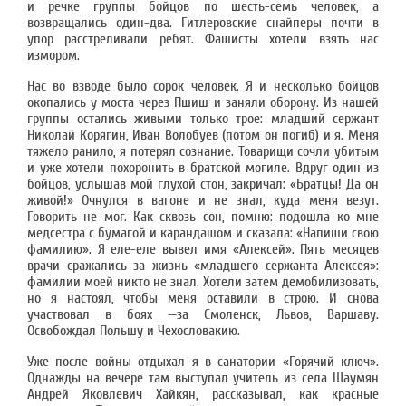
и речке группы бойцов по шесть-семь человек, а
возвращались один-два. Гитлеровские снайперы почти в
упор расстреливали ребят. Фашисты хотели взять нас
измором.
Нас во взводе было сорок человек. Я и несколько бойцов
окопались у моста через Пшиш и заняли оборону. Из нашей
группы остались живыми только трое: младший сержант
Николай Корягин, Иван Волобуев (потом он погиб) и я. Меня
тяжело ранило, я потерял сознание. Товарищи сочли убитым
и уже хотели похоронить в братской могиле. Вдруг один из
бойцов, услышав мой глухой стон, закричал: «Братцы! Да он
живой!» Очнулся в вагоне и не знал, куда меня везут.
Говорить не мог. Как сквозь сон, помню: подошла ко мне
медсестра с бумагой и карандашом и сказала: «Напиши свою
фамилию». Я еле-еле вывел имя «Алексей». Пять месяцев
врачи сражались за жизнь «младшего сержанта Алексея»:
фамилии моей никто не знал. Хотели затем демобилизовать,
но я настоял, чтобы меня оставили в строю. И снова
участвовал в боях —за Смоленск, Львов, Варшаву.
Освобождал Польшу и Чехословакию.
Уже после войны отдыхал я в санатории «Горячий ключ».
Однажды на вечере там выступал учитель из села Шаумян
Андрей Яковлевич Хайкян, рассказывал, как красные