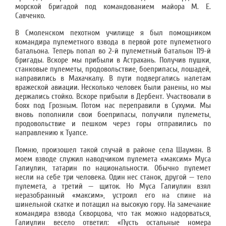
морской бригадой под командованием майора М. Е.
Савченко.
В Смоленском пехотном училище я был помощником
командира пулеметного взвода в первой роте пулеметного
батальона. Теперь попал во 2-й пулеметный батальон 119-й
бригады. Вскоре мы прибыли в Астрахань. Получив пушки,
станковые пулеметы, продовольствие, боеприпасы, лошадей,
направились в Махачкалу. В пути подвергались налетам
вражеской авиации. Несколько человек были ранены, но мы
держались стойко. Вскоре прибыли в Дербент. Участвовали в
боях под Грозным. Потом нас переправили в Сухуми. Мы
вновь пополнили свои боеприпасы, получили пулеметы,
продовольствие и пешком через горы отправились по
направлению к Туапсе.
Помню, произошел такой случай в районе села Шаумян. В
моем взводе служил наводчиком пулемета «максим» Муса
Галиулин, татарин по национальности. Обычно пулемет
несли на себе три человека. Один нес станок, другой — тело
пулемета, а третий — щиток. Но Муса Галиулин взял
неразобранный «максим», устроил его на спине на
шинельной скатке и потащил на высокую гору. На замечание
командира взвода Скворцова, что так можно надорваться,
Галиулин весело ответил: «Пусть остальные номера