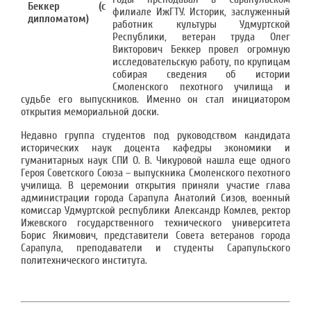
филиале ИжГТУ. Историк, заслуженный
работник культуры Удмуртской
Республики, ветеран труда Олег
Викторович Беккер провел огромную
исследовательскую работу, по крупицам
собирая сведения об истории
Смоленского пехотного училища и
судьбе его выпускников. Именно он стал инициатором
открытия мемориальной доски.
Недавно группа студентов под руководством кандидата
исторических наук доцента кафедры экономики и
гуманитарных наук СПИ О. В. Чикуровой нашла еще одного
Героя Советского Союза – выпускника Смоленского пехотного
училища. В церемонии открытия приняли участие глава
администрации города Сарапула Анатолий Сизов, военный
комиссар Удмуртской республики Александр Комлев, ректор
Ижевского государственного технического университета
Борис Якимович, представители Совета ветеранов города
Сарапула, преподаватели и студенты Сарапульского
политехнического института.