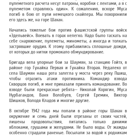
пулеметного расчета несут патроны, коробки с лентами, а я с
пулеметом справлюсь один». К сожалению, вскоре Муса
погиб в бою от пули немецкого снайпера. Мы похоронили
его здесь же, на горе Шахан.
Начались тяжелые бои против фашистской группы войск
«Эдельвейс». Воевать в горах нелегко. Надо было таскать на
себе снаряжение, пулеметы, минометы, а иногда и толкать
застрявшие орудия. К этому прибавились сплошные дожди,
от которых до нитки промокало обмундирование.
Бригада вела упорные бои за Шаумян, за станцию Гойтх, в
районе гор Гунайка Первая и Гунайка Вторая. Недалеко от
села Шаумян наша рота залегла у моста через реку Пшиш,
чтобы отразить атаки противника. Командир взвода
Скворцов погиб, и мне приказали принять командование. Во
взводе были прекрасные ребята— Николай Корягин, Муса
Нурбагандов, Ваня Волобуев, Сергей Еремин, Виктор
Шишков, Володя Кладов и многие другие.
В октябре 1942 года мы попали в районе горы Шахан в
окружение и семь дней были отрезаны от своих частей,
лишены продовольствия, питались только дикими
яблоками, грушами и желудями. Не было воды. От жажды
особенно страдали раненые. Посылали за водой к родникам