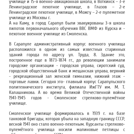
училище и 15-я военно-авиационная школа, в Воткинск – 3-е
Ленинградское пехотное училище, в Глазов – 2-е
Ленинградское пехотное училище, в Можгу – 2-е пулеметное
училище из Москвы г.
А на Каму, в город Сарапул были эвакуированы 3-я школа
пилотов первоначального обучения ВВС ВМФ из Курска и -
пехотное военное училище из Смоленска.
В Сарапуле административный корпус военного училища
расположился в одном из самых известных старинных
зданий города по адресу ул. Труда, 8. Здание это,
построенное еще в 1873-1874 гг., до революции занимали
городские организации - городская управа, сиротский суд,
городской общественный банк и мещанская управа, верхний
- рекреационный зал женской гимназии, нижний этаж -
торговые лавки. Сегодня это- главный корпус Сарапульского
политехнического института, филиала ИжГТУ им. М. Т.
Калашникова. А во время Великой Отечественной войны
1941-1945 годов - Смоленское стрелково-пулемётное
училище.
Смоленское училище формировалось в 1939 г. на базе
танковой бригады, которая убыла на западную границу СССР,
весной 1941 оно стало военно-пехотным. Курсанты стрелково-
пулемётного училища носили малиновые петлицы с