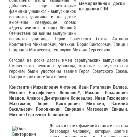
обновлена: были выявлены и
добавлены еще некоторые
фамилии учащихся - выпускников
военного училища и на доске
высечены следующие слова:
«Здесь учились в годы Великой
Отечественной войны выпускники
военного училища, Герои Советского Союза Антонов
Константин Михайлович, Митькин Борис Викторович, Спицин
Спиридон Матвеевич, Теплоухов Михаил Сергеевич».
Сегодня на доске десять имен сарапульских выпускников
Смоленского пехотного училища, которые за мужество и
героизм были удостоены звания Героя Советского Союза.
Пятеро из них погибли в боях:
Константин Михайлович Антонов, Иван Потапович Беляев,
Михаил Евстафьевич Волошин*, Михаил Романович
Иванов, Алексей Дмитриевич Коновалов, Иван Тихонович
Максимов, Борис Викторович Митькин, Василий
Васильевич Половинкин, Спиридон Матвеевич Спицын,
Михаил Сергеевич Теплоухов.
Девять из этих фамилий стали известны
благодаря человеку, который долгие
годы преподавал в Сарапульском