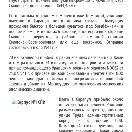
глубь страны, причем, был указан срок- до 15 июля 1941 г. (от
Смоленска до Сарапула - 1643,4 км).
По понятным причинам (Смоленск уже бомбили), училище
выехало в Сарапул не в полном составе.. Эвакуация
проходила быстро, в большой суматохе, под бомбёжками, в
ночное время, и не на ж/д вокзале, а на восточной окраине
Смоленска, вероятно, в районе современной станции
Смоленск-Сортировочная или еще восточнее. Отправка
состоялась 5 июля 1941 г, а
20 июля эшелон прибыл в район военных лагерей на р. Каме
и там разгрузился. 24 июля курсантов построили и зачитали
приказ командующего Уральским военным округом N0062 от
24.07.1941 г. о присвоении воинских званий «лейтенант». 800
человек молодых лейтенантов погрузились в воинский
эшелон и убыли в г. Москву для комплектования московских
ополченских дивизий.
Всего в Сарапул прибыло около
полутора тысяч человек. Училище
разместилось в трех зданиях по
улице Труда, административный
корпус - в здании СПИ.
Командный состав училища на
момент эвакуации. Начальником