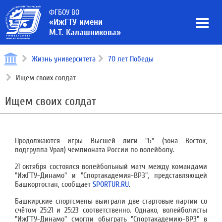
ФГБОУ ВО
«ИжГТУ имени
М.Т. Калашникова»
Жизнь университета
70 лет Победы
Ищем своих солдат
Ищем своих солдат
Продолжаются игры Высшей лиги "Б" (зона Восток,
подгруппа Урал) чемпионата России по волейболу.
21 октября состоялся волейбольный матч между командами
"ИжГТУ-Динамо" и "Спортакадемия-ВРЗ", представляющей
Башкортостан, сообщает
SPORTUR.RU
.
Башкирские спортсмены выиграли две стартовые партии со
счётом 25:21 и 25:23 соответственно. Однако, волейболисты
"ИжГТУ-Динамо" смогли обыграть "Спортакадемию-ВРЗ" в