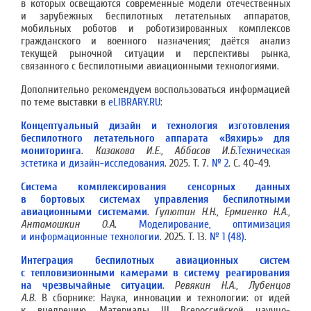
в которых освещаются современные модели отечественных
и зарубежных беспилотных летательных аппаратов,
мобильных роботов и роботизированных комплексов
гражданского и военного назначения; даётся анализ
текущей рыночной ситуации и перспективы рынка,
связанного с беспилотными авиационными технологиями.
Дополнительно рекомендуем воспользоваться информацией
по теме выставки в
eLIBRARY.RU
:
Концептуальный дизайн и технология изготовления
беспилотного летательного аппарата «Вяхирь» для
мониторинга
.
Казакова И.Е., Аббасов И.Б.
Техническая
эстетика и дизайн-исследования
. 2025. Т. 7.
№ 2
. С. 40-49.
Система комплексирования сенсорных данных
в бортовых системах управления беспилотными
авиационными системами
.
Гулютин Н.Н., Ермиенко Н.А.,
Антамошкин О.А.
Моделирование, оптимизация
и информационные технологии
. 2025. Т. 13.
№ 1 (48)
.
Интеграция беспилотных авиационных систем
с тепловизионными камерами в систему реагирования
на чрезвычайные ситуации
.
Ревякин Н.А., Лубенцов
А.В.
В сборнике: Наука, инновации и технологии: от идей
к внедрению. Материалы III Всероссийской научно-