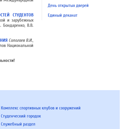
-ой Международной
День открытых дверей
СТЕЙ СТУДЕНТОВ
Единый деканат
кой и зарубежных
 Бондаренко, В.В.
АНИЯ
Сологаев В.И.,
алов Национальной
ьности!
Комплекс спортивных клубов и сооружений
Студенческий городок
Служебный раздел