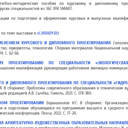
учебно-методические пособия по курсовому и дипломному про
ругих специальностей из ЭБС IPR SMART.
дации по подготовке и оформлению курсовых и выпускных квалифи
 по теме выставки в
eLIBRARY.RU
:
МЕНЕНИЕМ КУРСОВОГО И ДИПЛОМНОГО ПРОЕКТИРОВАНИЯ
Сологае
ство, приоритеты, технологии. Сборник материалов Национальной на
. С. 62-66.
 ПРОЕКТИРОВАНИЮ ПО СПЕЦИАЛЬНОСТИ «ЭКОЛОГИЧЕСКАЯ
овышения квалификации руководящих работников жилищно-коммуналь
ОГО И ДИПЛОМНОГО ПРОЕКТИРОВАНИЯ ПО СПЕЦИАЛЬНОСТИ «ГИДР
А.
В сборнике: Проблемы современного образования в техническом ву
редакцией А.В. Сычёва. Гомель, 2021. С. 178-180.
НОМ ПРОЕКТИРОВАНИИ
Барышников Н.Г.
В сборнике: Организацио
ти и подготовки обучающихся по программам высшего и среднего п
ческой конференции. Пенза, 2022. С. 17-20.
Я АРХИТЕКТУРНО-ХУДОЖЕСТВЕННЫХ ОБРАЗОВАТЕЛЬНЫХ НАПРАВЛЕ