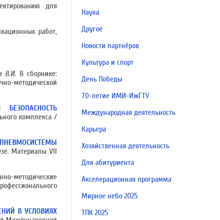
ектированию для
Наука
Другое
кационных работ,
Новости партнёров
Культура и спорт
в В.И.
В сборнике:
День Победы
учно-методической
70-летие ИМИ-ИжГТУ
 БЕЗОПАСНОСТЬ
Международная деятельность
ного комплекса /
Карьера
ОПНЕВМОСИСТЕМЫ
Хозяйственная деятельность
зе. Материалы VII
Для абитуриента
нно-методические
Акселерационная программа
рофессионального
Мирное небо 2025
НИЙ В УСЛОВИЯХ
ТПК 2025