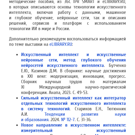
методические пособия, из ЭБС IPR SMART и eLIBRARY.RU,
в которых описываются основы технологии искусственного
интеллекта, включая работу с данными, машинное
и глубокое обучение, нейронные сети, так и описания
решений, сервисов и платформ с использованием
технологии ИИ в мире и России.
Дополнительно рекомендуем воспользоваться информацией
по теме выставки на
eLIBRARY.RU
:
Искусственный интеллект и искусственные
нейронные сети, метод глубокого обучения
нейросетей искусственного интеллекта
. Бутченко
Е.Ю., Казимов Д.М. В сборнике: научные достижения
в XXI веке: модернизация, инновации, прогресс.
Сборник научных трудов по материалам
XI Международной научно-практической
конференции. Анапа, 2023. С. 49-53.
Сильный искусственный интеллект как интегратор
отдельных технологий искусственного интеллекта
в систему технологий
. Стариков Е.Н., Тютюнник
А.И.
Тенденции развития науки
и образования
. 2024.
№ 112-7
. С. 31-36.
Новое направление в искусственном интеллекте:
измерительный искусственный