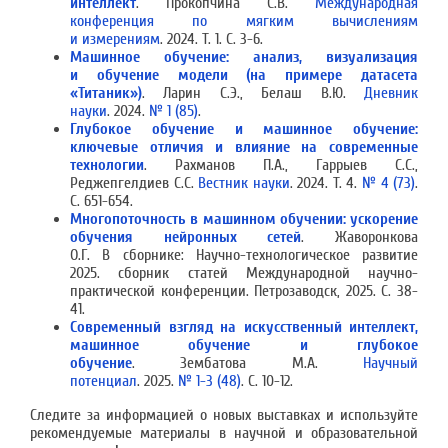
интеллект
. Прокопчина С.В.
Международная
конференция по мягким вычислениям
и измерениям
. 2024. Т. 1. С. 3-6.
Машинное обучение: анализ, визуализация
и обучение модели (на примере датасета
«Титаник»)
. Ларин С.Э., Белаш В.Ю.
Дневник
науки
. 2024.
№ 1 (85)
.
Глубокое обучение и машинное обучение:
ключевые отличия и влияние на современные
технологии
. Рахманов П.А., Гаррыев С.С.,
Реджепгелдиев С.С.
Вестник науки
. 2024. Т. 4.
№ 4 (73)
.
С. 651-654.
Многопоточность в машинном обучении: ускорение
обучения нейронных сетей
. Жаворонкова
О.Г. В сборнике: Научно-технологическое развитие
2025. сборник статей Международной научно-
практической конференции. Петрозаводск, 2025. С. 38-
41.
Современный взгляд на искусственный интеллект,
машинное обучение и глубокое
обучение
. Зембатова М.А.
Научный
потенциал
. 2025.
№ 1-3 (48)
. С. 10-12.
Следите за информацией о новых выставках и используйте
рекомендуемые материалы в научной и образовательной