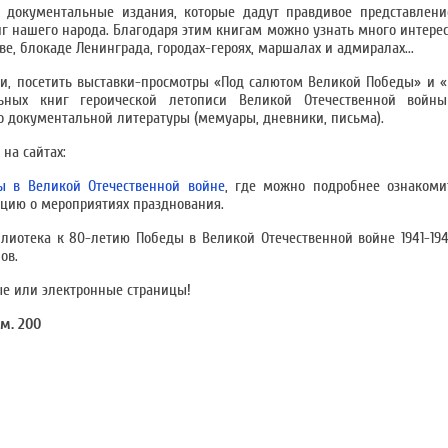
 документальные издания, которые дадут правдивое представлени
иг нашего народа. Благодаря этим книгам можно узнать много интере
е, блокаде Ленинграда, городах-героях, маршалах и адмиралах...
ции, посетить выставки-просмотры «Под салютом Великой Победы» и
ьных книг героической летописи Великой Отечественной войны
до документальной литературы (мемуары, дневники, письма).
на сайтах:
 в Великой Отечественной войне
, где можно подробнее ознакоми
ацию о мероприятиях празднования.
лиотека к 80-летию Победы в Великой Отечественной войне 1941-194
ов.
ые или электронные страницы!
м. 200