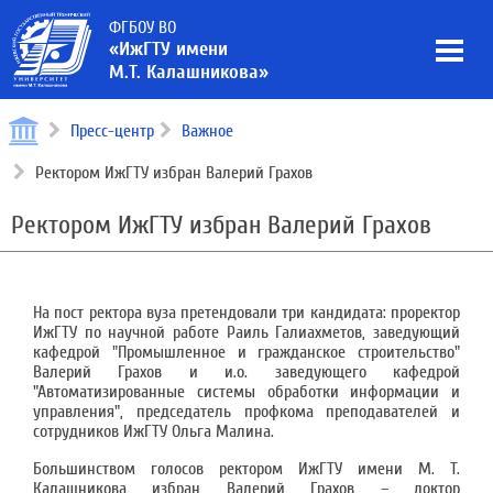
ФГБОУ ВО
«ИжГТУ имени
М.Т. Калашникова»
Пресс-центр
Важное
Ректором ИжГТУ избран Валерий Грахов
Ректором ИжГТУ избран Валерий Грахов
На пост ректора вуза претендовали три кандидата: проректор
ИжГТУ по научной работе Раиль Галиахметов, заведующий
кафедрой "Промышленное и гражданское строительство"
Валерий Грахов и и.о. заведующего кафедрой
"Автоматизированные системы обработки информации и
управления", председатель профкома преподавателей и
сотрудников ИжГТУ Ольга Малина.
Большинством голосов ректором ИжГТУ имени М. Т.
Калашникова избран Валерий Грахов – доктор