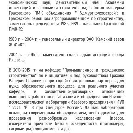
экономических наук, действительный член Академии
инвестиций и экономики строительства; работал мастером
Граховского ПМК объединения " Удмуртколхозстрой"; в
Граховском районном агропромышленном по строительству,
заместитель председателя; 1985-1989 – начальник Граховской
ПМК-19;
1989
г.
- 2004
г.
- генеральный директор ОАО "Камский завод
ЖБИиК";
2004 г. - 2011г. - заместитель главы администрации города
Ижевска;
В 2013-2015 гг. на кафедре "Промышленное и гражданское
строительство" по инициативе и под руководством Грахова
Валерия Павловича при содействии деловых партнеров для
нужд образовательного процесса, для реального участия
кафедры в хозяйственно-договорных отношениях
выполнены работы по организации и оборудованию Научно-
исследовательской лаборатории базового предприятия ФГУП
"ГУССТ № 8 при Спецстрое России". Данная лаборатория
оснащена современным оборудованием, необходимым для
проведения разнообразных исследований (пресса,
измерители прочности бетона, освещённости, плотномеры,
гигрометры, толщиномеры и др.).