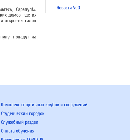
Новости УСО
тесь, Сарапул!».
их домов, где их
и откроется салон
пулу, попадут на
Комплекс спортивных клубов и сооружений
Студенческий городок
Служебный раздел
Оплата обучения
Коронавирус COVID-19