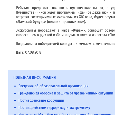
Ребятам предстоит совершить путешествие на юг, в удм
Путешественников ждет программа «Дачное дежа вю» - по
встретят гостеприимные «хозяева» из ХIХ века, будет зву
«Дамский будуар» (шляпки прошлых эпох).
Экскурсанты пообедают в кафе «Кураж», совершат обзор
«новоселье» в русской избе и научатся плести из рогоза «Пти
Поздравляем победителей конкурса и желаем замечательны
Дата:
07.08.2018
ПОЛЕЗНАЯ ИНФОРМАЦИЯ
Сведения об образовательной организации
Гражданская оборона и защита от чрезвычайных ситуаций
Противодействие коррупции
Противодействие терроризму и экстремизму
Инструкция Минобрнауки России на случай вооруженного