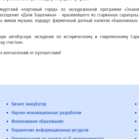
уртский «портовый город» по экскурсионной программе «Знакомь
сещение «Дачи Башенина» - красивейшего из старинных сарапульск
чать живая музыка, подадут фирменный дачный напиток «Башенинка» 
ную автобусную экскурсию по историческому и современному Сара
цу счастья».
х впечатлений от путешествия!
Бизнес инкубатор
Научно-инновационные разработки
Инклюзивное образование
Управление информационных ресурсов
Рекомендации по защите от IT-мошенничества