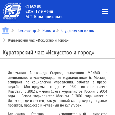
ФГБОУ ВО
«ИжГТУ имени
М.Т. Калашникова»
Пресс-центр
Новости
Студенческая жизнь
Кураторский час: «Искусство и город»
Кураторский час: «Искусство и город»
Ижевчанин Александр Старков, выпускник МГИМО по
специальности «международная журналистика» (г. Москва),
аспирант по социологии управления, работал в пресс-
службе Мосгордумы, холдинге РБК, интернет-газете
Pravda.ru; с 2002 г. - член Союза журналистов России, с 2004
года — Союза журналистов Москвы. С 2010 года живет в
Ижевске, где известен, как успешный менеджер культурных
проектов, продюсер и «главный по культуре».
Александр Старков - исполнительный директор