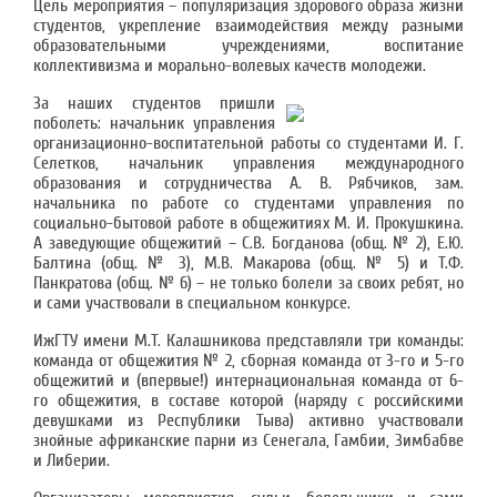
Цель мероприятия – популяризация здорового образа жизни
студентов, укрепление взаимодействия между разными
образовательными учреждениями, воспитание
коллективизма и морально-волевых качеств молодежи.
За наших студентов пришли
поболеть: начальник управления
организационно-воспитательной работы со студентами И. Г.
Селетков, начальник управления международного
образования и сотрудничества А. В. Рябчиков, зам.
начальника по работе со студентами управления по
социально-бытовой работе в общежитиях М. И. Прокушкина.
А заведующие общежитий – С.В. Богданова (общ. № 2), Е.Ю.
Балтина (общ. № 3), М.В. Макарова (общ. № 5) и Т.Ф.
Панкратова (общ. № 6) – не только болели за своих ребят, но
и сами участвовали в специальном конкурсе.
ИжГТУ имени М.Т. Калашникова представляли три команды:
команда от общежития № 2, сборная команда от 3-го и 5-го
общежитий и (впервые!) интернациональная команда от 6-
го общежития, в составе которой (наряду с российскими
девушками из Республики Тыва) активно участвовали
знойные африканские парни из Сенегала, Гамбии, Зимбабве
и Либерии.