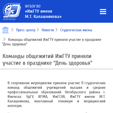
ФГБОУ ВО
«ИжГТУ имени
М.Т. Калашникова»
Пресс-центр
Новости
Студенческая жизнь
Команды общежитий ИжГТУ приняли участие в празднике
"День здоровья"
Команды общежитий ИжГТУ приняли
участие в празднике "День здоровья"
В спортивном мероприятии приняли участие 11 студенческих
команд общежитий учреждений высших и средних
профессиональных образований Октябрьского района г.
Ижевска: УдГУ, ИГМА, ИжГСХА, ИжГТУ имени М.Т.
Калашникова, монтажный техникум и медицинский
колледж.