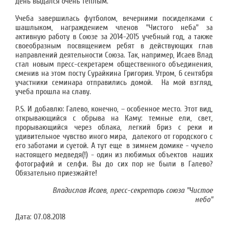
день выдался очень теплым.
Учеба завершилась футболом, вечерними посиделками с
шашлыком, награждением членов "Чистого неба" за
активную работу в Союзе за 2014-2015 учебный год, а также
своеобразным посвящением ребят в действующих глав
направлений деятельности Союза. Так, например, Исаев Влад
стал новым пресс-секретарем общественного объединения,
сменив на этом посту Сурайкина Григория. Утром, 6 сентября
участники семинара отправились домой. На мой взгляд,
учеба прошла на славу.
P.S. И добавлю: Галево, конечно, – особенное место. Этот вид,
открывающийся с обрыва на Каму: темные ели, свет,
прорывающийся через облака, легкий бриз с реки и
удивительное чувство иного мира, далекого от городского с
его заботами и суетой. А тут еще в зимнем домике - чучело
настоящего медведя(!) - один из любимых объектов наших
фотографий и селфи. Вы до сих пор не были в Галево?
Обязательно приезжайте!
Владислав Исаев, пресс-секретарь союза "Чистое
небо"
Дата:
07.08.2018