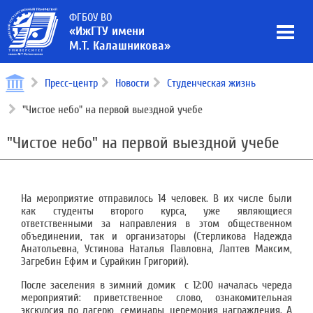
ФГБОУ ВО
«ИжГТУ имени
М.Т. Калашникова»
Пресс-центр
Новости
Студенческая жизнь
"Чистое небо" на первой выездной учебе
"Чистое небо" на первой выездной учебе
На мероприятие отправилось 14 человек. В их числе были
как студенты второго курса, уже являющиеся
ответственными за направления в этом общественном
объединении, так и организаторы (Стерликова Надежда
Анатольевна, Устинова Наталья Павловна, Лаптев Максим,
Загребин Ефим и Сурайкин Григорий).
Поcле заселения в зимний домик с 12:00 началась череда
мероприятий: приветственное слово, ознакомительная
экскурсия по лагерю, семинары, церемония награждения. А