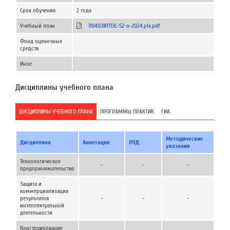
Срок обучения
2 года
Учебный план
110403ИТПЭС-52-о-2024.plx.pdf
Фонд оценочных
средств
Иное
Дисциплины учебного плана
ДИСЦИПЛИНЫ УЧЕБНОГО ПЛАНА
ПРОГРАММЫ ПРАКТИК
ГИА
Методические
Дисциплина
Аннотация
РПД
указания
Технологическое
-
-
-
предпринимательство
Защита и
коммерциализация
результатов
-
-
-
интеллектуальной
деятельности
Конструирование