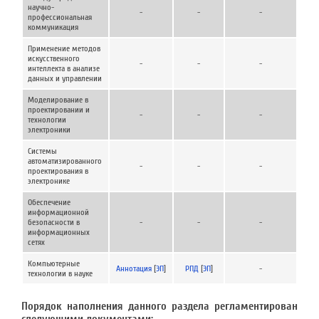
научно-
-
-
-
профессиональная
коммуникация
Применение методов
искусственного
-
-
-
интеллекта в анализе
данных и управлении
Моделирование в
проектировании и
-
-
-
технологии
электроники
Системы
автоматизированного
-
-
-
проектирования в
электронике
Обеспечение
информационной
безопасности в
-
-
-
информационных
сетях
Компьютерные
Аннотация
[
ЭП
]
РПД
[
ЭП
]
-
технологии в науке
Порядок наполнения данного раздела регламентирован
следующими документами: