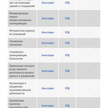
при эксплуатации
Аннотация
РПД
-
зданий и сооружений
Международная
научно-
Аннотация
РПД
-
профессиональная
коммуникация
Методология научных
Аннотация
РПД
-
исследований
Управление
Аннотация
РПД
-
проектами
Социальные
коммуникации.
Аннотация
РПД
-
Психология
Применение методов
искусственного
Аннотация
РПД
-
интеллекта в анализе
данных и управлении
Организация и
управление
Аннотация
РПД
-
производственной
деятельности
Организация
проектно-
Аннотация
РПД
-
изыскательской