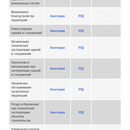
инженерных систем
Инженерное
благоустройство
Аннотация
РПД
-
территорий
Реконструкция
Аннотация
РПД
-
зданий и сооружений
Организация
технической
Аннотация
РПД
-
эксплуатации зданий
и сооружений
Технология и
механизация при
Аннотация
РПД
-
эксплуатации зданий
и сооружений
Техническое
обслуживание
Аннотация
РПД
-
застроенных
территорий
Ресурсосбережение
при технической
эксплуатации
Аннотация
РПД
-
объектов
строительства
Утилизация отходов