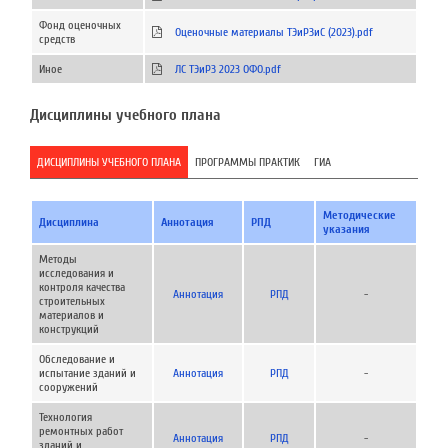
Фонд оценочных
Оценочные материалы ТЭиРЗиС (2023).pdf
средств
Иное
ЛС ТЭиРЗ 2023 ОФО.pdf
Дисциплины учебного плана
ДИСЦИПЛИНЫ УЧЕБНОГО ПЛАНА
ПРОГРАММЫ ПРАКТИК
ГИА
Методические
Дисциплина
Аннотация
РПД
указания
Методы
исследования и
контроля качества
Аннотация
РПД
-
строительных
материалов и
конструкций
Обследование и
испытание зданий и
Аннотация
РПД
-
сооружений
Технология
ремонтных работ
Аннотация
РПД
-
зданий и