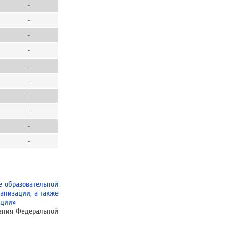
-
-
-
-
-
-
-
-
-
-
е образовательной
анизации, а также
ации»
вания Федеральной