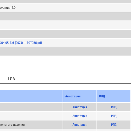
устрии 4.0
04.05. ТМ (2023) — ГОТОВО.pdf
ГИА
Аннотация
РПД
Аннотация
РПД
Аннотация
РПД
тельного изделия
Аннотация
РПД