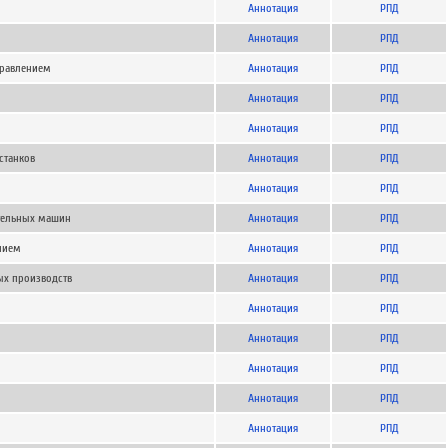
Аннотация
РПД
Аннотация
РПД
правлением
Аннотация
РПД
Аннотация
РПД
Аннотация
РПД
станков
Аннотация
РПД
Аннотация
РПД
тельных машин
Аннотация
РПД
нием
Аннотация
РПД
х производств
Аннотация
РПД
Аннотация
РПД
Аннотация
РПД
Аннотация
РПД
Аннотация
РПД
Аннотация
РПД