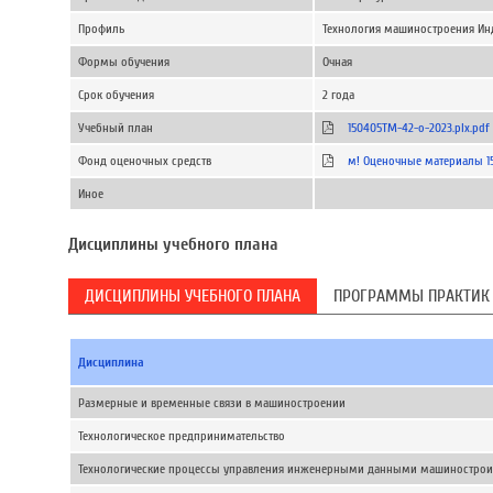
Профиль
Технология машиностроения Инд
Формы обучения
Очная
Срок обучения
2 года
Учебный план
150405ТМ-42-о-2023.plx.pdf
Фонд оценочных средств
м! Оценочные материалы 15.
Иное
Дисциплины учебного плана
ДИСЦИПЛИНЫ УЧЕБНОГО ПЛАНА
ПРОГРАММЫ ПРАКТИК
Дисциплина
Размерные и временные связи в машиностроении
Технологическое предпринимательство
Технологические процессы управления инженерными данными машинострои