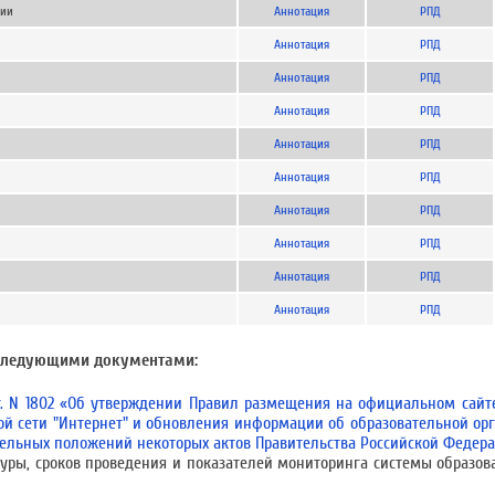
нии
Аннотация
РПД
Аннотация
РПД
Аннотация
РПД
Аннотация
РПД
Аннотация
РПД
Аннотация
РПД
Аннотация
РПД
Аннотация
РПД
Аннотация
РПД
Аннотация
РПД
 следующими документами:
 г. N 1802 «Об утверждении Правил размещения на официальном сайт
 сети "Интернет" и обновления информации об образовательной орг
дельных положений некоторых актов Правительства Российской Федер
уры, сроков проведения и показателей мониторинга системы образо