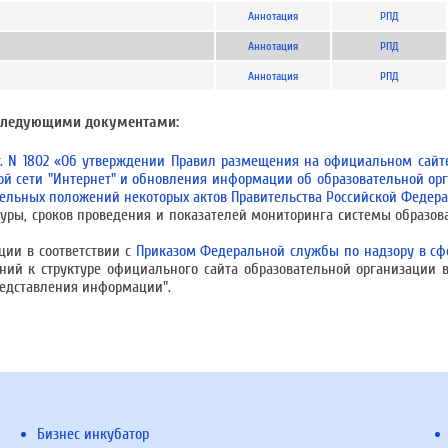
Аннотация
РПД
Аннотация
РПД
Аннотация
РПД
 следующими документами:
 г. N 1802 «Об утверждении Правил размещения на официальном сайт
 сети "Интернет" и обновления информации об образовательной орг
дельных положений некоторых актов Правительства Российской Федер
уры, сроков проведения и показателей мониторинга системы образо
ции в соответствии с
Приказом Федеральной службы по надзору в сф
ний к структуре официального сайта образовательной организации
редставления информации".
Бизнес инкубатор