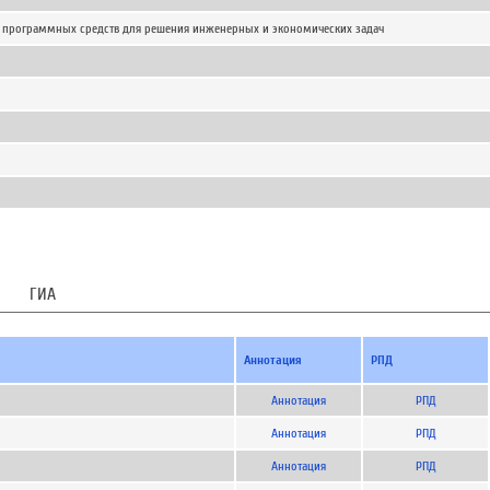
 программных средств для решения инженерных и экономических задач
ГИА
Аннотация
РПД
Аннотация
РПД
Аннотация
РПД
Аннотация
РПД