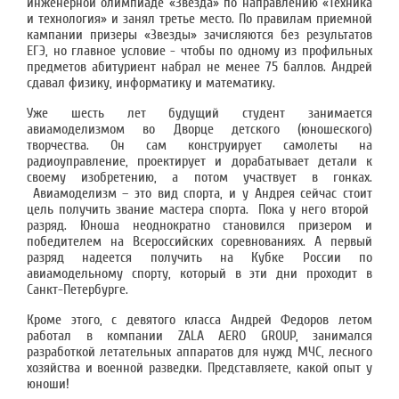
инженерной олимпиаде «Звезда» по направлению «Техника
и технология» и занял третье место. По правилам приемной
кампании призеры «Звезды» зачисляются без результатов
ЕГЭ, но главное условие - чтобы по одному из профильных
предметов абитуриент набрал не менее 75 баллов. Андрей
сдавал физику, информатику и математику.
Уже шесть лет будущий студент занимается
авиамоделизмом во Дворце детского (юношеского)
творчества. Он сам конструирует самолеты на
радиоуправление, проектирует и дорабатывает детали к
своему изобретению, а потом участвует в гонках.
Авиамоделизм – это вид спорта, и у Андрея сейчас стоит
цель получить звание мастера спорта. Пока у него второй
разряд. Юноша неоднократно становился призером и
победителем на Всероссийских соревнованиях. А первый
разряд надеется получить на Кубке России по
авиамодельному спорту, который в эти дни проходит в
Санкт-Петербурге.
Кроме этого, с девятого класса Андрей Федоров летом
работал в компании ZALA AERO GROUP, занимался
разработкой летательных аппаратов для нужд МЧС, лесного
хозяйства и военной разведки. Представляете, какой опыт у
юноши!