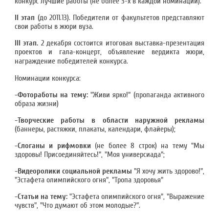
конкурс лучшие работы (не более 3-х в каждой номинации).
II этап
(до 2011.13). Победители от факультетов представляют
свои работы в жюри вуза.
III этап.
2 декабря состоится итоговая выставка-презентация
проектов и гала-концерт, объявление вердикта жюри,
награждение победителей конкурса.
Номинации конкурса:
-Фотоработы на тему:
"Живи ярко!" (пропаганда активного
образа жизни)
-Творческие работы в области наружной рекламы
(баннеры, растяжки, плакаты, календари, флайеры);
-Слоганы и рифмовки
(не более 8 строк) на тему "Мы
здоровы! Присоединяйтесь!", "Моя универсиада";
-Видеоролики социальной рекламы
"Я хочу жить здорово!",
"Эстафета олимпийского огня", "Тропа здоровья"
-Статьи на тему:
"Эстафета олимпийского огня", "Выражение
чувств", "Что думают об этом молодые?".