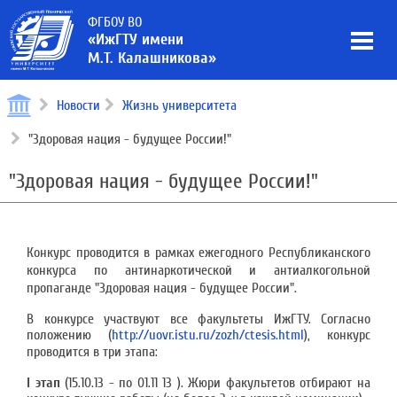
ФГБОУ ВО
«ИжГТУ имени
М.Т. Калашникова»
Новости
Жизнь университета
"Здоровая нация - будущее России!"
"Здоровая нация - будущее России!"
Конкурс проводится в рамках ежегодного Республиканского
конкурса по антинаркотической и антиалкогольной
пропаганде "Здоровая нация - будущее России".
В конкурсе участвуют все факультеты ИжГТУ. Согласно
положению (
http://uovr.istu.ru/zozh/ctesis.html
), конкурс
проводится в три этапа:
I этап
(15.10.13 - по 01.11 13 ). Жюри факультетов отбирают на