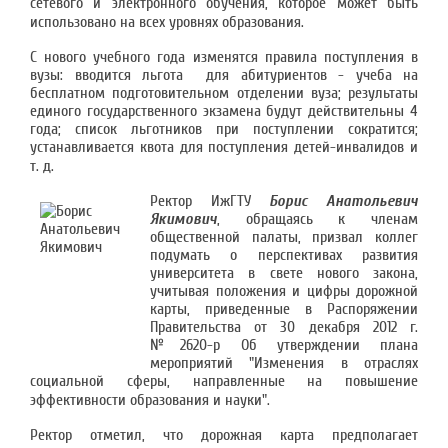
сетевого и электронного обучения, которое может быть
использовано на всех уровнях образования.
С нового учебного года изменятся правила поступления в
вузы: вводится льгота для абитуриентов - учеба на
бесплатном подготовительном отделении вуза; результаты
единого государственного экзамена будут действительны 4
года; список льготников при поступлении сократится;
устанавливается квота для поступления детей-инвалидов и
т. д.
Ректор ИжГТУ
Борис Анатольевич
Якимович
, обращаясь к членам
общественной палаты, призвал коллег
подумать о перспективах развития
университета в свете нового закона,
учитывая положения и цифры дорожной
карты, приведенные в Распоряжении
Правительства от 30 декабря 2012 г.
№2620-р Об утверждении плана
мероприятий "Изменения в отраслях
социальной сферы, направленные на повышение
эффективности образования и науки".
Ректор отметил, что дорожная карта предполагает