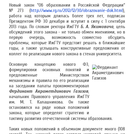
Новый закон "Об образовании в Российской Федерации"
№273 (
http://www.rg.ru/2012/12/30/obrazovanie-dok.html
),
работа над которым длилась более трех лет, подписан
Президентом РФ 30 декабря и вступит в силу с 1 сентября
2013 года. По словам ректора ИжГТУ
Б. А. Якимовича
, цель
обсуждений этого закона - не только обмен мнениями, но в
первую очередь, возможность совместно обсудить
проблемы, которые ИжГТУ предстоит решать в ближайшие
годы, а также услышать конструктивные предложения от
коллег по реализации нового закона в стенах университета.
Основную концепцию нового ФЗ,
формулировки основных понятий и
предложенные Министерством
механизмы и правила по его реализации
на заседании палаты прокомментировал
Фердинант Акраметдинович Газизов
,
начальник Правового управления ИжГТУ
им. М. Т. Калашникова. Он также
остановился на ряде новых положений
закона, которые определят стратегию и
тактику развития отечественной системы образования.
Таких новых положений в объемном документе много (108