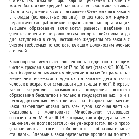
статей). Так, нижний порог зарплат учителей отныне не
может быть ниже средней зарплаты по экономике региона.
Со дня вступления в силу настоящего Федерального закона
в оклады (должностные оклады) по должностям научно-
педагогических работников образовательных организаций
высшего образования включаются размеры надбавок за
ученые степени и по должностям, которые действовали до
дня вступления в силу настоящего Федерального закона с
учетом требуемых по соответствующим должностям ученых
степеней.
Законопроект увязывает численность студентов с общим
числом граждан в возрасте от 17 до 30 лет (статья ФЗ. 100). За
счет бюджета оплачивается обучение в вузах "из расчета не
менее чем восемьсот студентов на каждые десять тысяч
человек в возрасте от семнадцати до тридцати лет". Впервые
закон закрепляет возможность получения высшего
образования бесплатно не только в государственных, но и в
негосударственных учреждениях на бюджетных местах.
Закон закрепляет обязанность всех вузов, включая частные,
участвовать в мониторинге Минобрнауки; утверждает
особый статус МГУ и СПбГУ, которым, как и федеральным и
национально-исследовательским университетам дано право
устанавливать свои собственные образовательные
стандарты. Впервые в законодательстве прописаны понятия