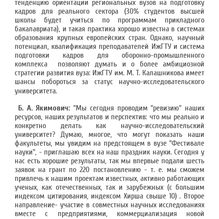
тенденцию ориентации региональных вузов на подготовку
кадров для реального сектора (30% студентов высшей
школы будет учиться по программам прикладного
бакалавриата), и такая практика хорошо известна в системах
образования крупных европейских стран. Однако, научный
потенциал, квалификация преподавателей ИжГТУ и система
подготовки кадров для оборонно-промышленного
комплекса позволяют думать и о более амбициозной
стратегии развития вуза: ИжГТУ им. М. Т. Калашникова имеет
шансы побороться за статус научно-исследовательского
университета.
Б. А. Якимович:
"Мы сегодня проводим "ревизию" наших
ресурсов, наших результатов и перспектив: что мы реально и
конкретно делать как научно-исследовательский
университет? Думаю, многое, что могут показать наши
факультеты, мы увидим на предстоящем в вузе "Фестивале
науки", - приглашаю всех на наш праздник науки. Сегодня у
нас есть хорошие результаты, так мы впервые подали шесть
заявок на грант по 220 постановлению - т. е. мы сможем
привлечь к нашим проектам известных, активно работающих
ученых, как отечественных, так и зарубежных (с большим
индексом цитирования, индексом Хирша свыше 10) . Второе
направление- участие в совместных научных исследованиях
вместе с предприятиями, коммерциализация новой