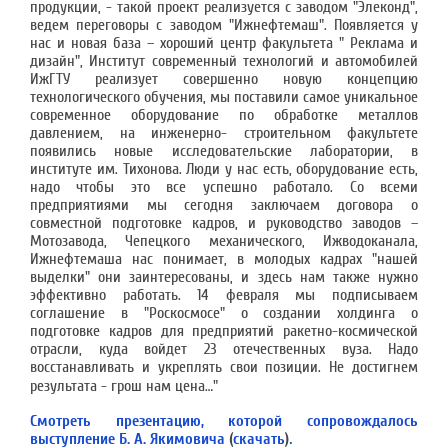
продукции, - такой проект реализуется с заводом "Элеконд",
ведем переговоры с заводом "Ижнефтемаш". Появляется у
нас и новая база – хороший центр факультета " Реклама и
дизайн", Институт современный технологий и автомобилей
ИжГТУ реализует совершенно новую концепцию
технологического обучения, мы поставили самое уникальное
современное оборудование по обработке металлов
давлением, на инженерно- строительном факультете
появились новые исследовательские лаборатории, в
институте им. Тихонова. Люди у нас есть, оборудование есть,
надо чтобы это все успешно работало. Со всеми
предприятиями мы сегодня заключаем договора о
совместной подготовке кадров, и руководство заводов –
Мотозавода, Чепецкого механического, Ижводоканала,
Ижнефтемаша нас понимает, в молодых кадрах "нашей
выделки" они заинтересованы, и здесь нам также нужно
эффективно работать. 14 февраля мы подписываем
соглашение в "Роскосмосе" о создании холдинга о
подготовке кадров для предприятий ракетно-космической
отрасли, куда войдет 23 отечественных вуза. Надо
восстанавливать и укреплять свои позиции. Не достигнем
результата - грош нам цена…"
Смотреть презентацию, которой сопровождалось
выступление Б. А. Якимовича
(
скачать
)
.