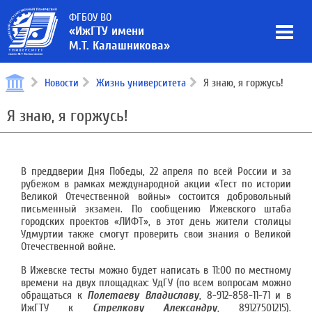
ФГБОУ ВО
«ИжГТУ имени
М.Т. Калашникова»
Новости
Жизнь университета
Я знаю, я горжусь!
Я знаю, я горжусь!
В преддверии Дня Победы, 22 апреля по всей России и за
рубежом в рамках международной акции «Тест по истории
Великой Отечественной войны» состоится добровольный
письменный экзамен. По сообщению Ижевского штаба
городских проектов «ЛИФТ», в этот день жители столицы
Удмуртии также смогут проверить свои знания о Великой
Отечественной войне.
В Ижевске тесты можно будет написать в 11:00 по местному
времени на двух площадках: УдГУ (по всем вопросам можно
обращаться к
Полетаеву Владиславу
, 8-912-858-11-71 и в
ИжГТУ к
Стрелкову Александру
, 89127501215).