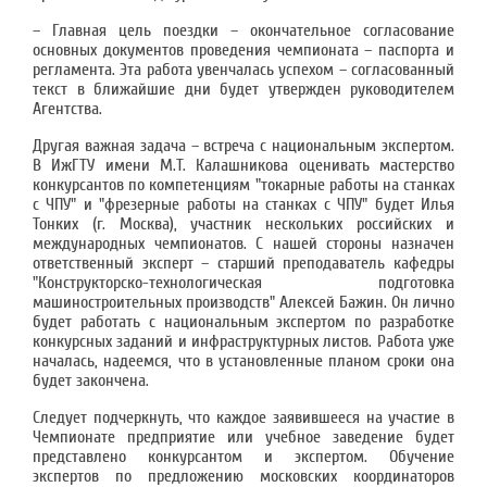
– Главная цель поездки – окончательное согласование
основных документов проведения чемпионата – паспорта и
регламента. Эта работа увенчалась успехом – согласованный
текст в ближайшие дни будет утвержден руководителем
Агентства.
Другая важная задача – встреча с национальным экспертом.
В ИжГТУ имени М.Т. Калашникова оценивать мастерство
конкурсантов по компетенциям "токарные работы на станках
с ЧПУ" и "фрезерные работы на станках с ЧПУ" будет Илья
Тонких (г. Москва), участник нескольких российских и
международных чемпионатов. С нашей стороны назначен
ответственный эксперт – старший преподаватель кафедры
"Конструкторско-технологическая подготовка
машиностроительных производств" Алексей Бажин. Он лично
будет работать с национальным экспертом по разработке
конкурсных заданий и инфраструктурных листов. Работа уже
началась, надеемся, что в установленные планом сроки она
будет закончена.
Следует подчеркнуть, что каждое заявившееся на участие в
Чемпионате предприятие или учебное заведение будет
представлено конкурсантом и экспертом. Обучение
экспертов по предложению московских координаторов