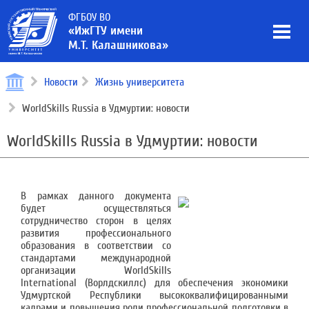
ФГБОУ ВО
«ИжГТУ имени
М.Т. Калашникова»
Новости
Жизнь университета
WorldSkills Russia в Удмуртии: новости
WorldSkills Russia в Удмуртии: новости
В рамках данного документа
будет осуществляться
сотрудничество сторон в целях
развития профессионального
образования в соответствии со
стандартами международной
организации WorldSkills
International (Ворлдскиллс) для обеспечения экономики
Удмуртской Республики высококвалифицированными
кадрами и повышения роли профессиональной подготовки в