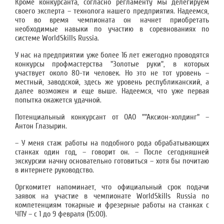
Кроме конкурсанта, согласно регламенту мы делегируем
своего эксперта – технолога нашего предприятия. Надеемся,
что во время чемпионата он начнет приобретать
необходимые навыки по участию в соревнованиях по
системе WorldSkills Russia.
У нас на предприятии уже более 16 лет ежегодно проводятся
конкурсы профмастерства "Золотые руки", в которых
участвует около 80-ти человек. Но это не тот уровень –
местный, заводской, здесь же уровень республиканский, а
далее возможен и еще выше. Надеемся, что уже первая
попытка окажется удачной.
Потенциальный конкурсант от ОАО ""Аксион-холдинг" –
Антон Глазырин.
– У меня стаж работы на подобного рода обрабатывающих
станках один год, – говорит он. – После сегодняшней
экскурсии начну основательно готовиться – хотя бы почитаю
в интернете руководство.
Оргкомитет напоминает, что официальный срок подачи
заявок на участие в чемпионате WorldSkills Russia по
компетенциям токарные и фрезерные работы на станках с
ЧПУ – с 1 до 9 февраля (15:00).