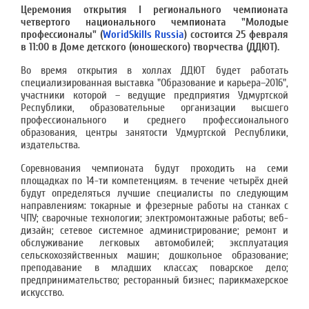
Церемония открытия I регионального чемпионата
четвертого национального чемпионата "Молодые
профессионалы" (
WoridSkills Russia
) состоится 25 февраля
в 11:00 в Доме детского (юношеского) творчества (ДДЮТ).
Во время открытия в холлах ДДЮТ будет работать
специализированная выставка "Образование и карьера–2016",
участники которой – ведущие предприятия Удмуртской
Республики, образовательные организации высшего
профессионального и среднего профессионального
образования, центры занятости Удмуртской Республики,
издательства.
Соревнования чемпионата будут проходить на семи
площадках по 14-ти компетенциям. в течение четырёх дней
будут определяться лучшие специалисты по следующим
направлениям: токарные и фрезерные работы на станках с
ЧПУ; сварочные технологии; электромонтажные работы; веб-
дизайн; сетевое системное администрирование; ремонт и
обслуживание легковых автомобилей; эксплуатация
сельскохозяйственных машин; дошкольное образование;
преподавание в младших классах; поварское дело;
предпринимательство; ресторанный бизнес; парикмахерское
искусство.