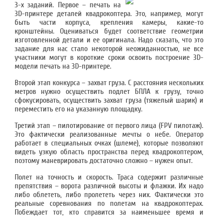
3-х заданий. Первое – печать на
3D-принтере деталей квадрокоптера. Это, например, могут
быть части корпуса, крепления камеры, какие-то
кронштейны. Оцениваться будет соответствие геометрии
изготовленной детали и ее оригинала. Надо сказать, что это
задание для нас стало некоторой неожиданностью, не все
участники могут в короткие сроки освоить построение 3D-
модели печать на 3D-принтере.
Второй этап конкурса – захват груза. С расстояния нескольких
метров нужно осуществить подлет БПЛА к грузу, точно
сфокусировать, осуществить захват груза (тяжелый шарик) и
переместить его на указанную площадку.
Третий этап – пилотирование от первого лица (FPV пилотаж).
Это фактически реализованные мечты о небе. Оператор
работает в специальных очках (шлеме), которые позволяют
видеть узкую область пространства перед квадрокоптером,
поэтому маневрировать достаточно сложно – нужен опыт.
Полет на точность и скорость. Траса содержит различные
препятствия – ворота различной высоты и флажки. Их надо
либо облететь, либо пролететь через них. Фактически это
реальные соревнования по полетам на квадрокоптерах.
Побеждает тот, кто справится за наименьшее время и