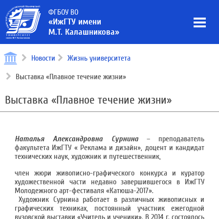
ФГБОУ ВО
«ИжГТУ имени
М.Т. Калашникова»
Новости
Жизнь университета
Выставка «Плавное течение жизни»
Выставка «Плавное течение жизни»
Наталья Александровна Сурнина
– преподаватель
факультета ИжГТУ « Реклама и дизайн», доцент и кандидат
технических наук, художник и путешественник,
член жюри живописно-графического конкурса и куратор
художественной части недавно завершившегося в ИжГТУ
Молодежного арт-фестиваля «Катюша-2017».
Художник Сурнина работает в различных живописных и
графических техниках, постоянный участник ежегодной
вузовской выставки «Учитель и ученики». В 2014 г. состоялось