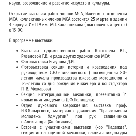
науки, возрождение и развитие искусств и культуры.
Открытие выставки работ членов МСА, Ижевского отделения
МСА, коллективных членов МСА состоится
25 марта
в здании
3 корпуса ИжГТУ им. М.Т.Калашникова ( выставочный центр )
в 15-00.
В программе выставки:
Выставка художественных работ Костылева В.Г.,
Рязановой Г.В. и ряда других художников МСА;
Фотовыставка Есаулова Д.И.;
Фотовыставка секции истории и краеведения под
руководством С.Н.Селивановского ( посвященная 80-
летию начала производства ижевских мотоциклов и
125-летию со дня рождения инженера и конструктора
П. В. Можарова)
Секция интеграционной механики, презентация 14
новых книг академика Д.Ф.Полищука;
Отдел духовного возрождения: выставка проф.
Н.В.Январского, материалы движения "Православная
молодежь Удмуртии" под рук. священника
о.Александра (Хлебникова);
Встречи с участниками выставки (хор "Надежда",
секция интеграцинной механики, секция апикультуры