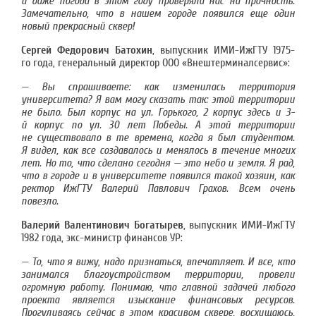
и даже погода в этом году проверяла нас на прочность.
Замечательно, что в нашем городе появился еще один
новый прекрасный сквер!
Сергей Федорович Батохин
, выпускник ИМИ-ИжГТУ 1975-
го года, генеральный директор ООО «Внештерминалсервис»:
— Вы спрашиваете: как изменилась территория
университета? Я вам могу сказать так: этой территории
не было. Был корпус на ул. Горького, 2 корпус здесь и 3-
й корпус по ул. 30 лет Победы. А этой территории
не существовало в те времена, когда я был студентом.
Я видел, как все создавалось и менялось в течение многих
лет. Но то, что сделано сегодня — это небо и земля. Я рад,
что в городе и в университете появился такой хозяин, как
ректор ИжГТУ Валерий Павлович Грахов. Всем очень
повезло.
Валерий Валентинович Богатырев
, выпускник ИМИ-ИжГТУ
1982 года, экс-министр финансов УР:
— То, что я вижу, надо признаться, впечатляет. И все, кто
занимался благоустройством территории, провели
огромную работу. Понимаю, что главной задачей любого
проекта является изыскание финансовых ресурсов.
Прогуливаясь сейчас в этом красивом сквере, восхищаюсь,