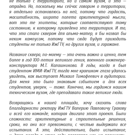
не только с территорией, но и самим вузом, и это —
отрадно. Но, поскольку мы сейчас говорим о территории,
я отдельно остановлюсь на ней, потому что гордость,
масштабность, широта полета архитектурной мысли,
вот это те эпитеты, которые соответствуют тому
состоянию, к которому приведена эта территория. И то,
что это стало сквером для альма-матер, я бы назвал бы
неким кампусом, потому что сюда будут приходить
студенты не только ИжГТУ, но других вузов, и горожане.
Название сквера, по-моему — это очень важно и ценно, тем
более в год 100-летия великого гения,
военного инженера-
конструктора
М.Т. Калашникова. В годы, когда я был
студентом ИМИ-ИжГТУ, тогда мне краешком глаза удалось
увидеть, как выступает Михаил Тимофеевич в аудитории.
Для меня это было знаковым событием и для всех
студентов, уверен, — тоже. Конечно, мы гордимся нашим
техническим вузом, где преподавали такие великие люди.
Возвращаясь к нашей площади, хочу сказать слова
благодарности ректору ИжГТУ Валерию Павловичу Грахову
и всей его команде, которая двигала этот проект. Были
сложности: архитектурные и строительные решения,
сроки, но они все превозмогли, с честью выдержали все
испытания. А это, действительно, было испытание,