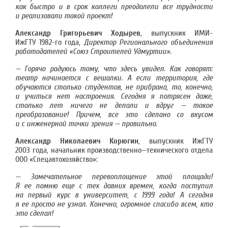
как быстро и в срок коллеги преодолели все трудности
и реализовали такой проект!
Александр Григорьевич Ходырев
, выпускник ИМИ-
ИжГТУ 1982-го года,
Директор Регионального объединения
работодателей
«Союз Строителей Удмуртии»
.
— Горячо радуюсь тому, что здесь увидел. Как говорят:
театр начинается с вешалки. А если территория, где
обучаются столько студентов, не прибрана, то, конечно,
и учиться нет настроения. Сегодня я потрясен даже,
столько лет ничего не делали и вдруг — такое
преобразование! Причем, все это сделано со вкусом
и с инженерной точки зрения — правильно.
Александр Николаевич Корюгин
, выпускник ИжГТУ
2003 года, начальник производственно—технического отдела
ООО «Спецавтохозяйство»:
— Замечательное перевоплощение этой площади!
Я ее помню еще с тех давних времен, когда поступил
на первый курс в университет, с 1999 года! А сегодня
я ее просто не узнал. Конечно, огромное спасибо всем, кто
это сделал!