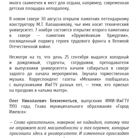
много скамеечек и мест для отдыха, например, современная
детская площадка неподалеку.
В новом сквере 30 августа открыли памятник легендарному
конструктору М.Т. Калашникову, чье имя носит технический
университет. 7 ноября состоится открытие второго памятника
в сквере — памятник «Оружейникам Удмуртии»,
посвященный подвигу героев трудового фронта в Великой
Отечественной войне.
Несмотря на то, что день 25 сентября выдался холодный
и дождливый, студенты, сотрудники, преподаватели
и выпускники университета начали собираться в сквере
задолго до начала мероприятия. Звучала торжественная
музыка. Корреспондент газеты «Механик» пообщалась
с выпускниками ИжГТУ разных лет, — теми, кто приехал
на праздник в «альма матер».
Олег Николаевич Бекмеметьев
, выпускник ИМИ-ИжГТУ
1993 года, Глава муниципального образования «Город
Ижевск»:
— Слово «разительно», наверное, не подходит, потому что
не отражает всей масштабности и тех перемен, которые
произошли здесь в университете. И изменения происходят