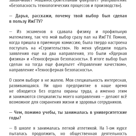
заканчивает Машиностроительный факультет (направление
«Безопасность технологических процессов и производств»).
— Дарья, расскажи, почему твой выбор был сделан
в пользу ИжГТУ?
— Из экзаменов я сдавала физику и профильную
математику, так что мой выбор сразу пал на ИжГТУ. Помню,
когда пришла в приемную комиссию, была твердо настроена
поступать на «Строительство». Но меня убедили подать
заявления еще на два направления, это были «Ядерная
физика» и «Техносферная безопасность». В итоге выбор был
сделан на тогда еще факультет «Управление качеством»,
направление «Техносферная безопасность».
О своем выборе я не жалею. Моя специальность интересная,
развивающаяся. Ни одно предприятие в наше время
не обходится без отдела охраны труда, а именно этим
и занимаются специалисты моего направления — делают всё
возможное для сохранения жизни и здоровья сотрудников.
— Ч
ем, помимо учебы, ты занималась в университетские
годы?
— В школе я занималась легкой атлетикой. На 1-ом курсе
пыталась продолжить, но общественная деятельность