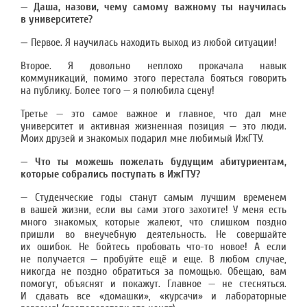
—
Даша, назови, чему самому важному ты научилась
в университете?
—
Первое. Я научилась находить выход из любой ситуации!
Второе. Я довольно неплохо прокачала навык
коммуникаций, помимо этого перестала бояться говорить
на публику. Более того — я полюбила сцену!
Третье — это самое важное и главное, что дал мне
университет и активная жизненная позиция — это люди.
Моих друзей и знакомых подарил мне любимый ИжГТУ.
— Что ты можешь пожелать будущим абитуриентам,
которые собрались поступать в ИжГТУ?
— Студенческие годы станут самым лучшим временем
в вашей жизни, если вы сами этого захотите! У меня есть
много знакомых, которые жалеют, что слишком поздно
пришли во внеучебную деятельность. Не совершайте
их ошибок. Не бойтесь пробовать что-то новое! А если
не получается — пробуйте ещё и еще. В любом случае,
никогда не поздно обратиться за помощью. Обещаю, вам
помогут, объяснят и покажут. Главное — не стесняться.
И сдавать все «домашки», «курсачи» и лабораторные