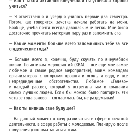
— Как с такой активной внеучебкой ты успевала хорошо
учиться?
— Я ответственно и усердно училась первые два семестра.
Потом, как говорится, зачетка начала работать на меня.
Вообще, учеба почти всегда давалась мне легко. Мне было
достаточно прочитать материал пару раз и запомнить его.
— Какие моменты больше всего запомнились тебе за все
студенческие года?
— Больше всего я, конечно, буду скучать по внеучебной
жизни. По активам мероприятий (КВАС — все еще мое самое
любимое и самое родное мероприятие), моим командам
организаторов, с которыми прошли и огонь, и воду, и все
непредвиденные обстоятельства. Любимое «Галево»
и каждый рассвет, который я встретила там в компании
самых лучших людей. Если бы можно было повторить эти
четыре года заново — согласилась бы, не раздумывая!
— Как ты видишь свое будущее?
— На данный момент я хочу развиваться в сфере проектной
деятельности, в сфере работы с молодежью. Планирую после
получения диплома заняться этим.