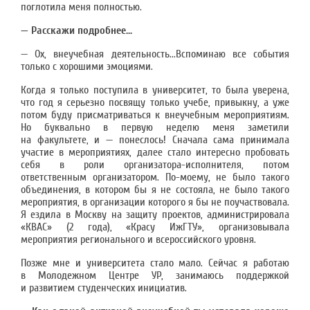
поглотила меня полностью.
— Расскажи подробнее...
— Ох, внеучебная деятельность...Вспоминаю все события
только с хорошими эмоциями.
Когда я только поступила в университет, то была уверена,
что год я серьезно посвящу только учебе, привыкну, а уже
потом буду присматриваться к внеучебным мероприятиям.
Но буквально в первую неделю меня заметили
на факультете, и — понеслось! Сначала сама принимала
участие в мероприятиях, далее стало интересно пробовать
себя в роли организатора-исполнителя, потом
ответственным организатором. По-моему, не было такого
объединения, в котором бы я не состояла, не было такого
мероприятия, в организации которого я бы не поучаствовала.
Я ездила в Москву на защиту проектов, администрировала
«КВАС» (2 года), «Красу ИжГТУ», организовывала
мероприятия регионального и всероссийского уровня.
Позже мне и университета стало мало. Сейчас я работаю
в Молодежном Центре УР, занимаюсь поддержкой
и развитием студенческих инициатив.