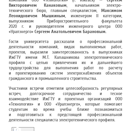
компании ООО «Технология» (г. Ижевск) —
Сергеем
Викторовичем Канаковым
, начальником электро-
технического бюро, главным специалистом,
Максимом
Леонидовичем Мышкиным
, инженером II категории,
выпускником Приборостроительного факультета
2020 г. и руководителем инженерного центра ООО
«Уралэнерго»
Сергеем Анатольевичем Барановым
.
Гости университета рассказали о профессиональной
деятельности компаний, видах выполняемых работ,
проектов, выразили заинтересованность в выпускниках
ИжГТУ имени М.Т. Калашникова электротехнического
профиля с целью привлечения их и дальнейшего
трудоустройства для выполнения работ по расчету
и проектированию систем электроснабжения объектов
гражданского и промышленного строительства.
Участники встречи отметили целесообразность регулярных
встреч, долгосрочное сотрудничество и тесное
взаимодействие ИжГТУ и проектных организаций ООО
«Технология» и ООО «Уралэнерго», которые помогают
студентам во время учебы ближе познакомиться
и подготовиться к предстоящей профессиональной
деятельности специалиста электротехнического профиля.