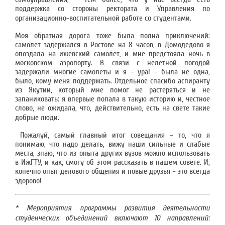
поддержка со стороны ректората и Управления по
организационно-воспитательной работе со студентами.
Моя обратная дорога тоже была полна приключений:
самолет задержался в Ростове на 8 часов, в Домодедово я
опоздала на ижевский самолет, и мне предстояла ночь в
московском аэропорту. В связи с нелетной погодой
задержали многие самолеты и я – ура! - была не одна,
было, кому меня поддержать. Отдельное спасибо аспиранту
из Якутии, который мне помог не растеряться и не
запаниковать: я впервые попала в такую историю и, честное
слово, не ожидала, что, действительно, есть на свете такие
добрые люди.
Пожалуй, самый главный итог совещания – то, что я
понимаю, что надо делать, вижу наши сильные и слабые
места, знаю, что из опыта других вузов можно использовать
в ИжГТУ, и как, смогу об этом рассказать в нашем совете. И,
конечно опыт делового общения и новые друзья - это всегда
здорово!
* Мероприятия программы развития деятельности
студенческих объединений включают 10 направлений: