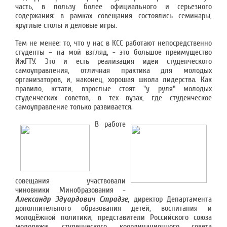
часть, в пользу более официального и серьезного
содержания: в рамках совещания состоялись семинары,
круглые столы и деловые игры.
Тем не менее: то, что у нас в КСС работают непосредственно
студенты – на мой взгляд, - это большое преимущество
ИжГТУ. Это и есть реализация идеи студенческого
самоуправления, отличная практика для молодых
организаторов, и, наконец, хорошая школа лидерства. Как
правило, кстати, взрослые стоят "у руля" молодых
студенческих советов, в тех вузах, где студенческое
самоуправление только развивается.
В работе
совещания участвовали
чиновники Минобразования -
Александр Эдуардович Страдзе
, директор Департамента
дополнительного образования детей, воспитания и
молодёжной политики, представители Российского союза
молодежи, студенческого координационного совета