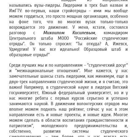
назывались вузы-лидеры. Лидерами в трех был назван и
ИжГТУ: во-первых, наши стройотряды - ими мы вообще
можем гордиться, это просто мощная организация, особенно
на фоне того, что во многих вузах только-только
возрождается это движение. У меня, кстати, состоялся
разговор с
Михаилом Кисилевым
, командиром
Центрального штаба МООО "Российские студенческие
отряды". Он только спросил: "Ты откуда? А, Ижевск,
Удмуртия! У вас все идеально! Образцовый штаб и
образцовые отряды!"
Среди лучших мы и по направлениям - "студенческий досуг"
и "межнациональные отношения". Мне кажется, у нас
замечательные шансы стать лидерами, как минимум, еще в
двух-трех направлениях студенческой жизни, и я считаю, это
важно! Например, в студенческой науке в лидерах Вятский
госуниверситет, Южный федеральный университет, но и у
нас многие ребята с первых курсов серьезно и успешно
занимаются наукой. В движении волонтерских отрядов мы
вполне можем поднять наш рейтинг, сейчас у нас в этом
направлении есть и новые проекты, и новые идеи. Многое
можем сделать в области воспитания гражданственности и
патриотизм", молодежного предпринимательства и,
собственно, развития системы студенческого
самоуправления, – тем более, что у нас всегда есть