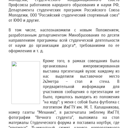
Профсоюза работников народного образования и науки РФ,
Департамента студенческих программ Российского Союза
Молодежи, ООО "Российский студенческий спортивный союз"
от ЮФО и другие.
В том числе, наспознакомили с новым Положением,
разработанным департаментом Минобразования по десяти
направлениям программы всей студенческой деятельности
от науки до организации досуга*, требованиями по ее
оформлению и т. д.
Кроме того, в рамках совещания была
организована импровизированная
выставка презентаций вузов: каждому из
нас выделили выставочное место
2х2метра – стол и стена. В
предварительной информации для
участников сообщения о презентации не
было, пришлось выходить из положения
"на ходу": у меня с собой была футболка с
логотипом ИжГТУ им. М. Т. Калашникова,
номер газеты "Механик", я распечатала эмблему ИжГТУ,
фотографии "Вечного студента", выложила на стол
материалы Студенческого форума и поставила ноутбук, где
"крутился" 15-минутный сюжет нашего корпоративного