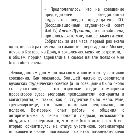
- Предполагалось, что на совещание
председателей объединенных
студсоветов поедет председатель КСС
(Координационный студенческий совет
ИжГТУ)
Алена Щуклина
, но она заболела,
пришлось ехать мне, как ее заместителю.
Собралась за два часа, первый раз ехала
одна, первый раз летела на самолете с пересадкой в Москве,
ночью в Ростове-на Дону, к сожалению, меня не встретили, -
в общем, порция адреналина в самом начале поездки мне
была обеспечена.
Неожиданным для меня оказался и контингент участников
совещания. Как оказалось, большей частью руководители
вузовских студенческих советов (а на совещании было около
ста участников) - это взрослые люди: помощники
проректоров вузов, молодые преподаватели, аспиранты и
магистранты, - таких, как я, студентов было мало. Мне,
третьекурснице, это было несколько непривычно, но
полезно. Во-первых, опыт работы и общения с
авторитетными в своей области людьми, возможность
обсудить с экспертами то, что мне было интересно. А во-
вторых, ориентируясь на статус участников, организаторы
подкорректировали программу, сократив развлекательную