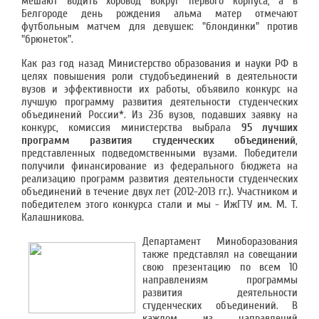
мешают водить хоровод вокруг первого корпуса, а в
Белгороде день рождения альма матер отмечают
футбольным матчем для девушек: "блондинки" против
"брюнеток".
Как раз год назад Министерство образования и науки РФ в
целях повышения роли студобъединений в деятельности
вузов и эффективности их работы, объявило конкурс на
лучшую программу развития деятельности студенческих
объединений России*. Из 236 вузов, подавших заявку на
конкурс, комиссия министерства выбрала
95 лучших
программ развития студенческих объединений
,
представленных подведомственными вузами. Победители
получили финансирование из федерального бюджета на
реализацию программ развития деятельности студенческих
объединений в течение двух лет (2012-2013 гг.). Участником и
победителем этого конкурса стали и мы - ИжГТУ им. М. Т.
Калашникова.
Департамент Миноборазования
также представлял на совещании
свою презентацию по всем 10
направлениям программы
развития деятельности
студенческих объединений. В
каждом из направлений