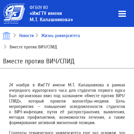
ФГБОУ ВО
«ИжГТУ имени
М.Т. Калашникова»
Новости
Жизнь университета
Вместе против ВИЧ/СПИД
Вместе против ВИЧ/СПИД
24 ноября в ИжГТУ имени М.Т. Калашникова в рамках
очередного кураторского часа для студентов первого курса
был организован квиз под названием «Вместе против ВИЧ/
СПИД», который провели волонтёры-медики. Цель
мероприятия — повышение осведомленности студентов
о ВИЧ-инфекции, путях её распространения, выявления,
методах профилактики, возможностях лечения, а также
формирование активной жизненной позиции.
Студенты технического университета еще раз усвоили, что