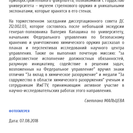
приборостроительного факультета, познакомили с гордостью
университета – музеем стрелкового оружия и уникальными
экспонатами, которые хранятся в его стенах.
На торжественном заседании диссертационного совета ДС
212.002.03, которое состоялось после небольшой экскурсии
генерал-полковника Валерия Капашина по университету,
начальник Федерального управления по безопасному
хранению и уничтожению химического оружия рассказал о
планах и перспективах исследований научного центра
управления. Также он выполнил почетную миссию: "за
добросовестное исполнение должностных обязанностей,
разумную инициативу, содействие в решении задач,
возложенных на Федеральное управление" вручил знаки
отличия "За вклад в химическое разоружение" и медали "За
содружество в области химического разоружения" ученым и
сотрудникам ИжГТУ, принимающим активное участие в
научно-исследовательских работах этого направления.
Светлана МАЛЬЦЕВА
ФОТОГАЛЕРЕЯ
Дата:
07.08.2018