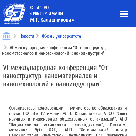
ФГБОУ ВО
«ИжГТУ имени
М.Т. Калашникова»
Новости
Жизнь университета
VI международная конференция "От наноструктур,
наноматериалов и нанотехнологий к наноиндустрии"
VI международная конференция "От
наноструктур, наноматериалов и
нанотехнологий к наноиндустрии"
Организаторы конференции – министерство образования и
науки РФ, ИжГТУ имени М. Т. Калашникова, УРОО "Союз
научных и инженерных общественных организаций", АНО
"Национальная ассоциация наноиндустрии", Институт
механики УрО РАН, АНО "Региональный центр
наноиндустрии Удмуртской Республики", ОАО "Ижевский