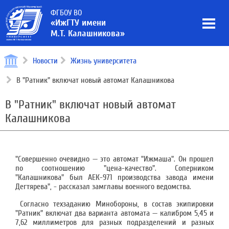
ФГБОУ ВО
«ИжГТУ имени
М.Т. Калашникова»
Новости
Жизнь университета
В "Ратник" включат новый автомат Калашникова
В "Ратник" включат новый автомат
Калашникова
"Совершенно очевидно — это автомат "Ижмаша". Он прошел
по соотношению "цена-качество". Соперником
"Калашникова" был АЕК-971 производства завода имени
Дегтярева", - рассказал замглавы военного ведомства.
Согласно техзаданию Минобороны, в состав экипировки
"Ратник" включат два варианта автомата — калибром 5,45 и
7,62 миллиметров для разных подразделений и разных