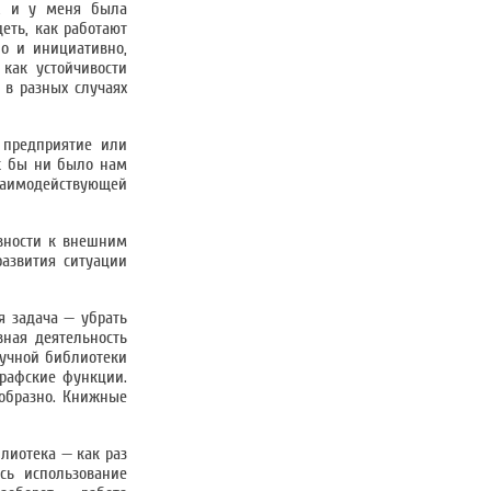
а, и у меня была
еть, как работают
но и инициативно,
как устойчивости
 в разных случаях
 предприятие или
ак бы ни было нам
заимодействующей
овности к внешним
развития ситуации
я задача — убрать
ная деятельность
аучной библиотеки
графские функции.
ообразно. Книжные
лиотека — как раз
сь использование