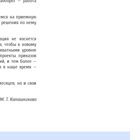
наоборот — работа
еемся на приемную
о решения по нему
ация не коснется
я, чтобы к новому
екватными уровню
проекты приказов
ий, и тем более —
 а в наше время —
есяцев, но и свои
 М. Т. Калашникова