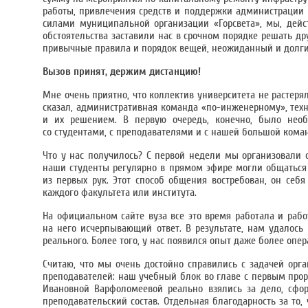
работы, привлечения средств и поддержки администрации 
силами муниципальной организации «Горсвета», мы, дейст
обстоятельства заставили нас в срочном порядке решать д
привычные правила и порядок вещей, неожиданный и долгий
Вызов принят, держим дистанцию!
Мне очень приятно, что коллектив университета не растерял
сказал, административная команда «по-инженерному», тех
и их решением. В первую очередь, конечно, было необ
со студентами, с преподавателями и с нашей большой кома
Что у нас получилось? С первой недели мы организовали 
наши студенты регулярно в прямом эфире могли общаться 
из первых рук. Этот способ общения востребован, он себ
каждого факультета или института.
На официальном сайте вуза все это время работала и раб
на него исчерпывающий ответ. В результате, нам удалось
реального. Более того, у нас появился опыт даже более опе
Считаю, что мы очень достойно справились с задачей орг
преподавателей: наш учебный блок во главе с первым про
Ивановной Варфоломеевой реально взялись за дело, сфо
преподавательский состав. Отдельная благодарность за то