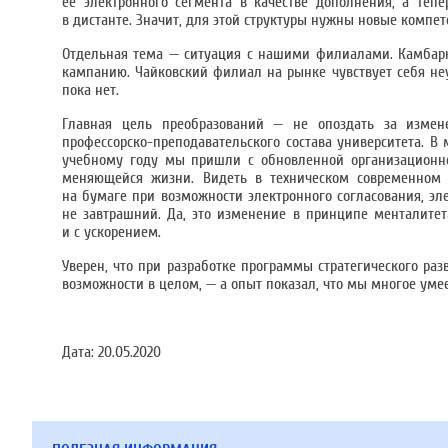
ее электронного сегмента в качестве дополнения, а теп
в дистанте. Значит, для этой структуры нужны новые компе
Отдельная тема — ситуация с нашими филиалами. Камбарк
кампанию. Чайковский филиал на рынке чувствует себя неу
пока нет.
Главная цель преобразований — не опоздать за измене
профессорско-преподавательского состава университета. 
учебному году мы пришли с обновленной организационно
меняющейся жизни. Видеть в техническом современном у
на бумаге при возможности электронного согласования, эл
не завтрашний. Да, это изменение в принципе менталитет
и с ускорением.
Уверен, что при разработке программы стратегического ра
возможности в целом, — а опыт показал, что мы многое уме
Дата:
20.05.2020