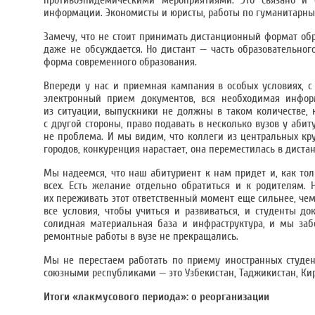
противоэпидемическими мероприятиями. Это связано и 
информации. Экономисты и юристы, работы по гуманитарны
Замечу, что не стоит принимать дистанционный формат об
даже не обсуждается. Но дистант — часть образовательно
форма современного образования.
Впереди у нас и приемная кампания в особых условиях, с
электронный прием документов, вся необходимая информ
из ситуации, выпускники не должны в таком количестве, к
с другой стороны, право подавать в несколько вузов у аб
не проблема. И мы видим, что коллеги из центральных кр
городов, конкуренция нарастает, она переместилась в дистан
Мы надеемся, что наш абитуриент к нам придет и, как то
всех. Есть желание отдельно обратиться и к родителям. 
их переживать этот ответственный момент еще сильнее, чем 
все условия, чтобы учиться и развиваться, и студенты до
солидная материальная база и инфраструктура, и мы заб
ремонтные работы в вузе не прекращались.
Мы не перестаем работать по приему иностранных студен
союзными республиками — это Узбекистан, Таджикистан, Ки
Итоги «лакмусового периода»: о реорганизации