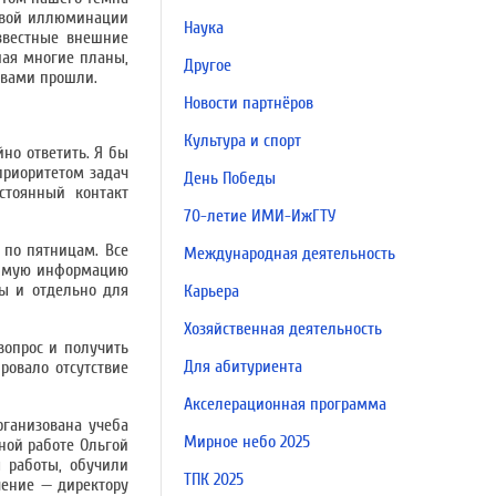
товой иллюминации
Наука
известные внешние
шая многие планы,
Другое
 вами прошли.
Новости партнёров
Культура и спорт
йно ответить. Я бы
приоритетом задач
День Победы
стоянный контакт
70-летие ИМИ-ИжГТУ
 по пятницам. Все
Международная деятельность
одимую информацию
ны и отдельно для
Карьера
Хозяйственная деятельность
вопрос и получить
Для абитуриента
ровало отсутствие
Акселерационная программа
рганизована учеба
Мирное небо 2025
ной работе Ольгой
 работы, обучили
ТПК 2025
чение — директору