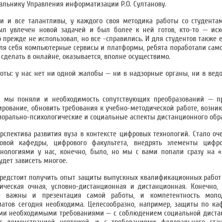
чальнику Управления информатизации Р.О. Султанову.
ти и все талантливы, у каждого своя методика работы со студента
был увлечен новой задачей и был более к ней готов, кто-то — ис
 прежде не использовал, но все -справились. И для студентов также е
ля себя компьютерные сервисы и платформы, ребята поработали самос
сделать в онлайне, оказывается, вполне осуществимо.
оты: у нас нет ни одной жалобы — ни в надзорные органы, ни в ведо
, мы поняли и необходимость сопутствующих преобразований — п
ирование, обновить требования к учебно-методической работе, возни
орально-психологические и социальные аспекты дистанционного образ
рспектива развития вуза в контексте цифровых технологий. Стало оч
вой кафедры, цифрового факультета, внедрять элементы цифро
нологиями у нас, конечно, было, но мы с вами попали сразу на «
удет зависеть многое.
предстоит получить опыт защиты выпускных квалификационных работ 
ческая очная, условно-дистанционная и дистанционная. Конечно, 
 важны и презентация самой работы, и компетентность молод
атов сегодня необходима. Целесообразно, например, защиты по ка
всеми необходимыми требованиями — с соблюдением социальной диста