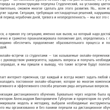
города на реконструкцию переулка Студенческий, на установку цве
вительно, сможем многое сделать для этого развития. Но... всем 
ругие задачи. Ситуация, требующая нестандартных решений, нарушив
 период нерабочих дней, тревога и неопределенность — мы все это с
ся, а принял эту ситуацию, именно как вызов, на который надо досто
нично и грамотно проанализировала положение дел, определилась с 
ходимо обеспечить продолжение образовательного процесса и по
ндой.
онлайн-встречи со студентами — так называемые онлайн-переменки
с руководством университета, задавать вопросы и получать необх
я оправдал, и мы пришли к выводу, что такие встречи будут полез
отает интернет-приемная, где каждый и всегда может задать любой 
 наладить постоянное онлайн-общение, которое во многом компенси
ративного и эффективного способа решения ряда актуальных вопросов.
анизации дистанционного обучения. Буквально через неделю была о
ректором Александром Викторовичем Губертом и проректором по учеб
рмировали модель и методику, выбрали необходимые инструменты
, что мы организованно и без паники перешли на дистанционное обу