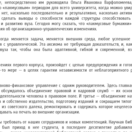
е, непосредственно им руководила Ольга Ивановна Варфоломеев
о «лакмусовым» периодом для всего университета, когда можно увид
ет, насколько последовательно и результативно, насколько актив
 сделать выводы о способности каждой структуры способствовать 
к и развитию вуза. Сегодня могу сказать, что «лакмусовые бумажки»
ения об организационно-управленческих изменениях.
 когда меняется задача, меняется внешняя среда, любое успешное
я с управленческой. Эта аксиома не требующая доказательств, и, к
вуза так, чтобы она была адаптивной, гибкой и современной, в
влениях первого корпуса, произойдет с целью предупреждения и гот
ой-то мере — в целях гарантии независимости от неблагоприятного 
ново-финансовое управление с одним руководителем. Здесь главна
 обсуждалось объединение правовой и кадровой служб — их основ
 деятельности человека в правовом поле. И третье — объединение н
в и собственно издательство, подготовку изданий и сокращаем типо
 из советского далека, ремонтировать и содержать которое нецелес
авать на печать во внешние организации.
ы требовать от наших сотрудников и новых компетенций. Научная биб
 был приход в нее студента, в последнее десятилетие добавило