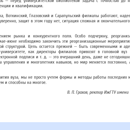
ерь — перед университетской библиотекой задача с точностью до 
тенции и квалификации.
а, Воткинский, Глазовский и Сарапульский филиалы работают, над
веренно, защит в этом году нет, ситуация сложная и окончательног
нием рынка и конкурентного поля. Особо подчеркну, реорганиз
В мае-июне необходимо закончить эти реорганизационные мероприяти
й структурой. Цель остается прежней — быть современными и ад
ниверситете, как директоры филиалов привозят в головной вуз 
ектронной подписи и т. д. — это вчерашний день, даже не сегодняшн
а управления и многолетних навыков, но мир меняется постоянно,
звития вуза, мы не просто учтем формы и методы работы последних м
ем и способны на многое.
В. П. Грахов, ректор ИжГТУ имени