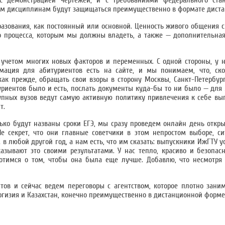
с демонстрацией чертежей, и с требованиями федерального ста
м дисциплинам будут защищаться преимущественно в формате диста
разования, как постоянный или основной. Ценность живого общения 
го процесса, которым мы должны владеть, а также — дополнительна
 учетом многих новых факторов и переменных. С одной стороны, у 
ация для абитуриентов есть на сайте, и мы понимаем, что, скор
ак прежде, обращать свои взоры в сторону Москвы, Санкт-Петербург
итуриентов было и есть, послать документы куда-бы то ни было — дл
упных вузов ведут самую активную политику привлечения к себе вы
т.
лько будут названы сроки ЕГЭ, мы сразу проведем онлайн день откр
Не секрет, что они главные советчики в этом непростом выборе, си
в любой другой год, а нам есть, что им сказать: выпускники ИжГТУ у
казывают это своими результатами. У нас тепло, красиво и безопасн
отимся о том, чтобы она была еще лучше. Добавлю, что несмотря 
тов и сейчас ведем переговоры с агентством, которое плотно зан
ргизия и Казахстан, конечно преимущественно в дистанционной форме