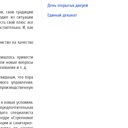
День открытых дверей
ми, свои традиции
Единый деканат
ходил из ситуации
сть свой плюс: все
тоятельно. И, как
мство на качество
ришлось привести
кли новые вопросы
ования и т. д.
евидным, что пора
вого управления.
производственную
в новых условиях.
предпочтительная
ого специалиста
федре «Стрелковое
нции и санитарно-