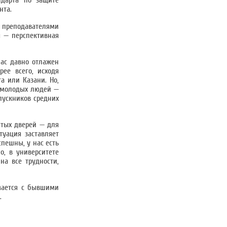
ндарта по защите
нта.
с преподавателями
я — перспективная
нас давно отлажен
ее всего, исходя
а или Казани. Но,
я молодых людей —
пускников средних
ытых дверей — для
туация заставляет
спешны, у нас есть
о, в университете
на все трудности,
имается с бывшими
.