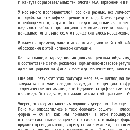
Института образовательных технологий М.А. Тарасовой и на
У нас много преподавателей, все они разные, все личнос
и наработки, специфика предмета и т. д. Кто-то сразу 
и необходимости, затратил больше усилий, осваивая то, чего
научились работать дистанционно, многие освоили новые д
показывает опыт, многое, что прежде считалось невозможно 
В качестве промежуточного итога или оценки всей этой раб
образования в этой непростой ситуации.
Решая главную задачу дистанционного режима обучения
в соответствие с этим режимом нормативно-правовое регул
администрирования, финансовые и управленческие, новые м
Еще один результат этих полутора месяцев — наглядная пе
задуматься и уже сегодня обсуждать концепцию цифро
Теоретическое понимание, что будущее за цифровыми тех
практику». От того, чему мы научились на этой практике — б
Уверен, что год мы закончим хорошо и уверенно. Нам еще 
Пока мы определились в трех форматах защиты — класси
форма — очная, как мы привыкли, в этой процедуре
и профессиональное общение, но, гибкость в выборе форм
оружие» проводить очно, в присутствии комиссии, но со 