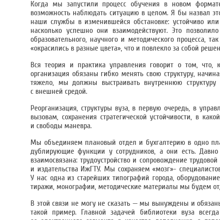
Когда мы запустили процесс обучения в новом формат
возможность наблюдать ситуацию в целом. Я бы назвал эт
наши службы в изменившейся обстановке: устойчиво или н
насколько успешно они взаимодействуют. Это позволило
образовательного, научного и методического процесса, та
«окрасились в разные цвета», что и повлекло за собой реш
Вся теория и практика управления говорит о том, что,
организация обязаны гибко менять свою структуру, начина
тяжело, мы должны выстраивать внутреннюю структуру 
с внешней средой.
Реорганизация, структуры вуза, в первую очередь, в упра
вызовам, сохранения стратегической устойчивости, в как
и свободы маневра.
Мы объединяем плановый отдел и бухгалтерию в одно пла
дублирующие функции у сотрудников, а они есть. Давно
взаимосвязана: трудоустройство и сопровождение трудовой
и издательства ИжГТУ. Мы сохраняем «мозг»- специалисто
У нас одна из старейших типографий города, оборудование
тиражи, монографии, методические материалы мы будем отд
В этой связи не могу не сказать — мы вынуждены и обязан
такой пример. Главной задачей библиотеки вуза всегда