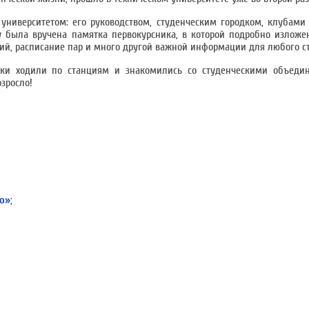
 университетом: его руководством, студенческим городком, клубами
была вручена памятка первокурсника, в которой подробно изложен
ий, расписание пар и много другой важной информации для любого ст
ики ходили по станциям и знакомились со студенческими объеди
озросло!
бо»
;