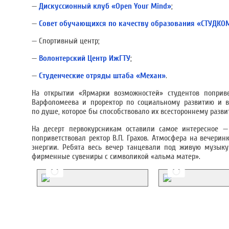
—
Дискуссионный клуб «Open Your Mind»
;
—
Совет обучающихся по качеству образования «СТУДКО
— Спортивный центр;
—
Волонтерский Центр ИжГТУ
;
—
Студенческие отряды штаба «Механ»
.
На открытии «Ярмарки возможностей» студентов поприве
Варфоломеева и проректор по социальному развитию и во
по душе, которое бы способствовало их всестороннему разви
На десерт первокурсникам оставили самое интересное —
поприветствовал ректор В.П. Грахов. Атмосфера на вечер
энергии. Ребята весь вечер танцевали под живую музыку
фирменные сувениры с символикой «альма матер».