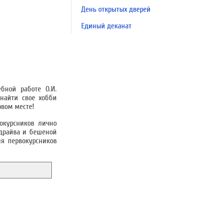
День открытых дверей
Единый деканат
бной работе О.И.
найти свое хобби
рвом месте!
окурсников лично
 драйва и бешеной
я первокурсников