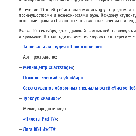
В течение 10 дней ребята знакомились друг с другом и с
преимуществами и возможностями вуза. Каждому студенту 
основные права и обязанности, правила назначения стипенд
Вчера, 10 сентября, уже дружной компанией первокурсн
и кружками. В этом году количество клубов по интересу — в
—
Танцевальная студия «Прикосновение»
;
— Арт-пространство;
—
Медиацентр «Backstage»
;
—
Психологический клуб «Мир»
;
—
Союз студентов оборонных специальностей «Чистое Не
—
Турклуб «Калибр»
;
— Международный клуб;
—
«Пилоты ИжГТУ»
;
—
Лига КВН ИжГТУ
;