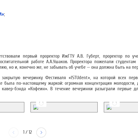
М»
;
тствовали первый проректор ИжГТУ А.В. Губерт, проректор по уче
спитательной работе А.А.Ушаков. Проректора пожелали студентам 
тию, но и, конечно же, не забывать об учебе — она должна быть на пе
 закрытую вечеринку Фестиваля «ISTUdent», на которой всех перв
инке была по-настоящему жаркой: огромная концентрация молодости,
 кавер-бэнда «Кофеин». В течение вечеринки разыграли первые дл
1
/
12