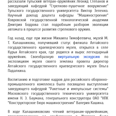
рассказали тульский ветеран-оружейник Леонид Степанов и
заведующий кафедрой "Стрелково-пушечное вооружение"
Тульского государственного университета Виктор Зеленко.
Научный доклад доцента кафедры "Машиностроение"
Ковровской государственной технологической академии
Дмитрия Бодрова стал подробным разбором эволюции
автомата в процессе развития стрелкового оружия.
Год назад, еще при жизни Михаила Тимофеевича, музей М.
Т. Калашникова, получивший статус филиала Алтайского
государственного краеведческого музея, открылся в селе
Курья Алтайского края, где родился и вырос легендарный
оружейник. Своеобразную
виртуальную экскурсию
по
экспозициям музея своего земляка провела директор
Алтайского государственного краеведческого музея Ольга
Падалкина.
Воспитанию и подготовке кадров для российского оборонно-
промышленного комплекса было посвящено выступление
заведующего кафедрой "Ракетные и импульсные системы"
Московского государственного технического университета
имени Н. Э. Баумана, генерального конструктора ОАО "НПК
"Конструкторское бюро машиностроения" Валерия Кашина.
В ходе Калашниковских чтений ветеранам-оружейникам,