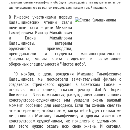
расширив онлайн-географию и обобщив предыдущий опыт виртуальных встреч
единомышленников из разных городов, дали начало новой традиции.
В Ижевске участниками первых
Калашниковских чтений стали
почетные гости – дети Михаила
Тимофеевича Виктор Михайлович
и Елена Михайловна
Калашниковы, ветераны
оружейного производства,
преподаватели и студенты машиностроительного
факультета, члены союза студентов и выпускников
оборонных специальностей "Чистое небо".
– 10 ноября, в день рождения Михаила Тимофеевича
Калашникова, мы посмотрели замечательный фильм о
создателях стрелкового оружия в Советском Союзе, –
открывая конференцию, сказал ректор ИжГТУ Борис
Якимович. – В воспоминаниях, рассуждениях наших великих
конструкторов-оружейников мы увидели очень важный
момент, особенно для молодежи. Если ты хочешь сделать
что-то серьезное, чтобы потом, когда тебе будет столько же
лет, сколько Михаилу Тимофеевичу и другим известным
конструкторам-оружейникам, не пожалеть о сделанном –
для этого нужно отдать всю свою жизнь. И сегодня,