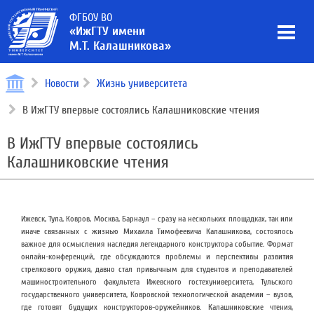
ФГБОУ ВО
«ИжГТУ имени
М.Т. Калашникова»
Новости
Жизнь университета
В ИжГТУ впервые состоялись Калашниковские чтения
В ИжГТУ впервые состоялись
Калашниковские чтения
Ижевск, Тула, Ковров, Москва, Барнаул – сразу на нескольких площадках, так или
иначе связанных с жизнью Михаила Тимофеевича Калашникова, состоялось
важное для осмысления наследия легендарного конструктора событие. Формат
онлайн-конференций, где обсуждаются проблемы и перспективы развития
стрелкового оружия, давно стал привычным для студентов и преподавателей
машиностроительного факультета Ижевского гостехуниверситета, Тульского
государственного университета, Ковровской технологической академии – вузов,
где готовят будущих конструкторов-оружейников. Калашниковские чтения,