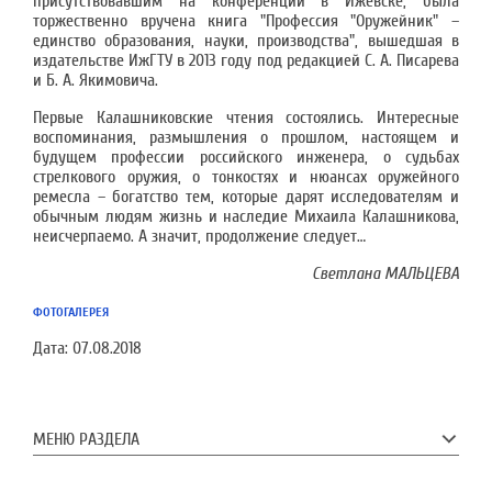
присутствовавшим на конференции в Ижевске, была
торжественно вручена книга "Профессия "Оружейник" –
единство образования, науки, производства", вышедшая в
издательстве ИжГТУ в 2013 году под редакцией С. А. Писарева
и Б. А. Якимовича.
Первые Калашниковские чтения состоялись. Интересные
воспоминания, размышления о прошлом, настоящем и
будущем профессии российского инженера, о судьбах
стрелкового оружия, о тонкостях и нюансах оружейного
ремесла – богатство тем, которые дарят исследователям и
обычным людям жизнь и наследие Михаила Калашникова,
неисчерпаемо. А значит, продолжение следует…
Светлана МАЛЬЦЕВА
ФОТОГАЛЕРЕЯ
Дата:
07.08.2018
МЕНЮ РАЗДЕЛА