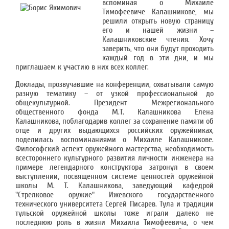
вспоминая о Михаиле
Тимофеевиче Калашникове, мы
решили открыть новую страницу
его и нашей жизни –
Калашниковские чтения. Хочу
заверить, что они будут проходить
каждый год в эти дни, и мы
приглашаем к участию в них всех коллег.
Доклады, прозвучавшие на конференции, охватывали самую
разную тематику – от узкой профессиональной до
общекультурной. Президент Межрегионального
общественного фонда М.Т. Калашникова Елена
Калашникова, поблагодарив коллег за сохранение памяти об
отце и других выдающихся российских оружейниках,
поделилась воспоминаниями о Михаиле Калашникове.
Философский аспект оружейного мастерства, необходимость
всестороннего культурного развития личности инженера на
примере легендарного конструктора затронул в своем
выступлении, посвященном системе ценностей оружейной
школы М. Т. Калашникова, заведующий кафедрой
"Стрелковое оружие" Ижевского государственного
технического университета Сергей Писарев. Тула и традиции
тульской оружейной школы тоже играли далеко не
последнюю роль в жизни Михаила Тимофеевича, о чем