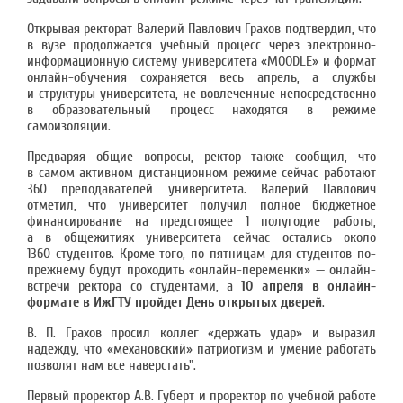
Открывая ректорат Валерий Павлович Грахов подтвердил, что
в вузе продолжается учебный процесс через электронно-
информационную систему университета «MOODLE» и формат
онлайн-обучения сохраняется весь апрель, а службы
и структуры университета, не вовлеченные непосредственно
в образовательный процесс находятся в режиме
самоизоляции.
Предваряя общие вопросы, ректор также сообщил, что
в самом активном дистанционном режиме сейчас работают
360 преподавателей университета. Валерий Павлович
отметил, что университет получил полное бюджетное
финансирование на предстоящее 1 полугодие работы,
а в общежитиях университета сейчас остались около
1360 студентов. Кроме того, по пятницам для студентов по-
прежнему будут проходить «онлайн-переменки» — онлайн-
встречи ректора со студентами, а
10 апреля в онлайн-
формате в ИжГТУ пройдет День открытых дверей
.
В. П. Грахов просил коллег «держать удар» и выразил
надежду, что «механовский» патриотизм и умение работать
позволят нам все наверстать".
Первый проректор А.В. Губерт и проректор по учебной работе