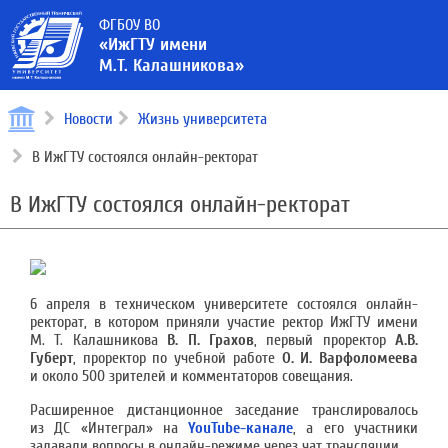
ФГБОУ ВО
«ИжГТУ имени
М.Т. Калашникова»
Новости
Жизнь университета
В ИжГТУ состоялся онлайн-ректорат
В ИжГТУ состоялся онлайн-ректорат
6 апреля в техническом университете состоялся онлайн-
ректорат, в котором приняли участие ректор ИжГТУ имени
М. Т. Калашникова
В. П. Грахов
, первый проректор
А.В.
Губерт
, проректор по учебной работе
О. И. Варфоломеева
и около 500 зрителей и комментаторов совещания.
Расширенное дистанционное заседание транслировалось
из ДС «Интеграл» на
YouTube-канале
, а его участники
задавали вопросы в онлайн-режиме через чат трансляции.