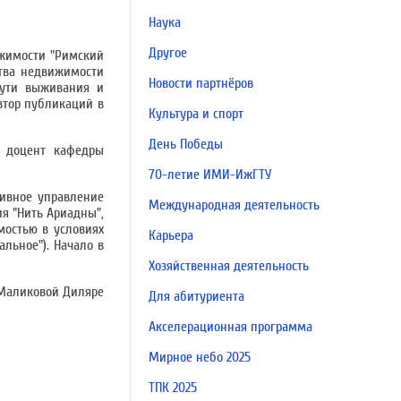
Наука
Другое
ижимости "Римский
ства недвижимости
Новости партнёров
пути выживания и
втор публикаций в
Культура и спорт
День Победы
, доцент кафедры
70-летие ИМИ-ИжГТУ
тивное управление
Международная деятельность
я "Нить Ариадны",
мостью в условиях
Карьера
льное"). Начало в
Хозяйственная деятельность
 Маликовой Диляре
Для абитуриента
Акселерационная программа
Мирное небо 2025
ТПК 2025