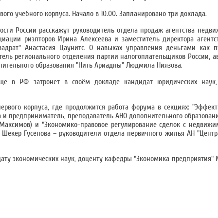
ого учебного корпуса. Начало в 10.00. Запланировано три доклада.
ости России расскажут руководитель отдела продаж агентства недв
циации риэлторов Ирина Алексеева и заместитель директора агент
вадрат" Анастасия Цаунитс. О навыках управления деньгами как 
тель регионального отделения партии налогоплательщиков России, а
нительного образования "Нить Ариадны" Людмила Ниязова.
ще в РФ затронет в своём докладе кандидат юридических наук
рвого корпуса, где продолжится работа форума в секциях: "Эффек
и предприниматель, преподаватель АНО дополнительного образовани
Максимов) и "Экономико-правовое регулирование сделок с недвижи
Шекер Гусенова – руководители отдела первичного жилья АН "Центра
дату экономических наук, доценту кафедры "Экономика предприятия"