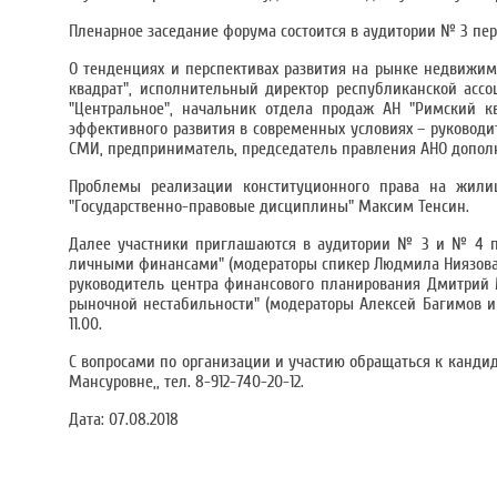
Пленарное заседание форума состоится в аудитории № 3 перв
О тенденциях и перспективах развития на рынке недвижим
квадрат", исполнительный директор республиканской ассо
"Центральное", начальник отдела продаж АН "Римский к
эффективного развития в современных условиях – руководи
СМИ, предприниматель, председатель правления АНО допол
Проблемы реализации конституционного права на жили
"Государственно-правовые дисциплины" Максим Тенсин.
Далее участники приглашаются в аудитории № 3 и № 4 пе
личными финансами" (модераторы спикер Людмила Ниязова 
руководитель центра финансового планирования Дмитрий 
рыночной нестабильности" (модераторы Алексей Багимов и 
11.00.
С вопросами по организации и участию обращаться к канди
Мансуровне,, тел. 8-912-740-20-12.
Дата:
07.08.2018