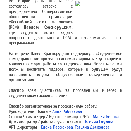
Во второй день Школы ССУ
состоялась встреча с
председателем Общероссийской
общественной организации
«Российский союз молодежи»
(РСМ)
Павлом Красноруцким
,
где студенты могли задать
вопросы о деятельности РСМ и ознакомиться с его
программами.
На встрече Павел Красноруцкий подчеркнул: «Студенческое
самоуправление призвано систематизировать и упорядочить
множество форм работы со студенчеством. Через него мы
должны воспитать лидеров, которые в будущем будут
возглавлять клубы, общественные объединения и
организации».
Спасибо всем участникам за проявленный интерес к
студенческому самоуправлению!
Спасибо организаторам за проделанную работу:
Руководитель Школы -
Анна Рябчикова
Старший тим лидер / Куратор команды №6 -
Мария Белова
Администратор / работа с участниками -
Ксения Глухова
ART-директоры -
Елена Парфенова
,
Татьяна Дьяконова