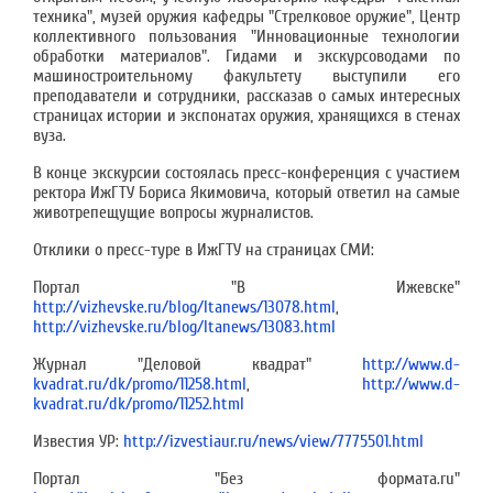
техника", музей оружия кафедры "Стрелковое оружие", Центр
коллективного пользования "Инновационные технологии
обработки материалов". Гидами и экскурсоводами по
машиностроительному факультету выступили его
преподаватели и сотрудники, рассказав о самых интересных
страницах истории и экспонатах оружия, хранящихся в стенах
вуза.
В конце экскурсии состоялась пресс-конференция с участием
ректора ИжГТУ Бориса Якимовича, который ответил на самые
животрепещущие вопросы журналистов.
Отклики о пресс-туре в ИжГТУ на страницах СМИ:
Портал "В Ижевске"
http://vizhevske.ru/blog/ltanews/13078.html
,
http://vizhevske.ru/blog/ltanews/13083.html
Журнал "Деловой квадрат"
http://www.d-
kvadrat.ru/dk/promo/11258.html
,
http://www.d-
kvadrat.ru/dk/promo/11252.html
Известия УР:
http://izvestiaur.ru/news/view/7775501.html
Портал "Без формата.ru"