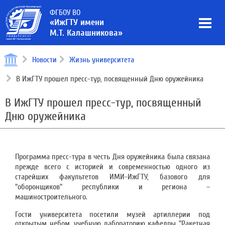
ФГБОУ ВО
«ИжГТУ имени
М.Т. Калашникова»
Новости
Жизнь университета
В ИжГТУ прошел пресс-тур, посвященный Дню оружейника
В ИжГТУ прошел пресс-тур, посвященный
Дню оружейника
Программа пресс-тура в честь Дня оружейника была связана
прежде всего с историей и современностью одного из
старейших факультетов ИМИ-ИжГТУ, базового для
"оборонщиков" республики и региона –
машиностроительного.
Гости университета посетили музей артиллерии под
открытым небом, учебную лабораторию кафедры "Ракетная