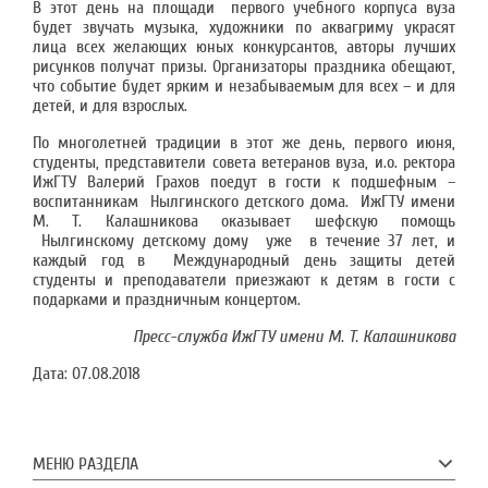
В этот день на площади первого учебного корпуса вуза
будет звучать музыка, художники по аквагриму украсят
лица всех желающих юных конкурсантов, авторы лучших
рисунков получат призы. Организаторы праздника обещают,
что событие будет ярким и незабываемым для всех – и для
детей, и для взрослых.
По многолетней традиции в этот же день, первого июня,
студенты, представители совета ветеранов вуза, и.о. ректора
ИжГТУ Валерий Грахов поедут в гости к подшефным –
воспитанникам Нылгинского детского дома. ИжГТУ имени
М. Т. Калашникова оказывает шефскую помощь
Нылгинскому детскому дому уже в течение 37 лет, и
каждый год в Международный день защиты детей
студенты и преподаватели приезжают к детям в гости с
подарками и праздничным концертом.
Пресс-служба ИжГТУ имени М. Т. Калашникова
Дата:
07.08.2018
МЕНЮ РАЗДЕЛА