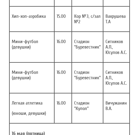
Хип-хоп-аэробика
15.00
Кор №3, с/зал
Вахрушева
№2
Т.А
Мини-футбол
16.00
Стадион
Ситников
(девушки)
"Буревестник"
А.П.,
Юсупов А.С.
Мини-футбол
16.00
Стадион
Ситников
(девушки)
"Буревестник"
А.П.,
Юсупов А.С.
Легкая атлетика
16.00
Стадион
Вичужанин
"Купол"
В.А.
(юноши, девушки)
16 мая (пятница)