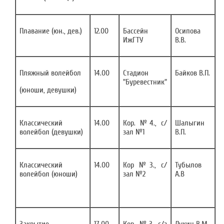
Плавание (юн., дев.)
12.00
Бассейн
Осипова
ИжГТУ
В.В.
Пляжный волейбол
14.00
Стадион
Байков В.П.
"Буревестник"
(юноши, девушки)
Классический
14.00
Кор. №4., с/
Шалыгин
волейбол (девушки)
зал №1
В.П.
Классический
14.00
Кор №3., с/
Тубылов
волейбол (юноши)
зал №2
А.В