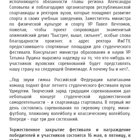
исполняющего обязанности главы региона Александра
Соловьева и поблагодарил организаторов республиканской
спартакиады и ректоров вузов, которые поощряют развитие
спорта в своих учебных заведениях. Заместитель министра
по физической культуре и спорту УР Павел Вечтомов,
пожелав, чтобы проект сопровождал знаменитый
олимпийский девиз "Быстрее, выше, сильнее", особые слова
благодарности произнес в адрес ректора ИжГТУ,
предоставившего спортивные площадки для студенческого
фестиваля. Консультант министра образования и науки УР
Татьяна Луцина выразила надежду на то, что кто-нибудь из
участников вузовских соревнований будет представлять
нашу страну на следующей Олимпиаде. А почему бы и нет?..
…Под звуки гимна Российской Федерации капитанами
команд поднят флаг летнего студенческого фестиваля вузов
Удмуртии. Творческий заряд грядущим соревнованиям дал
небольшой концерт студенческой художественной
самодеятельности – и спартакиада стартовала. В первый же
день состоялись соревнования по гиревому спорту, мини-
футболу, пляжному волейболу и классическому волейболу.
Впереди – еще три дня состязаний.
Торжественное закрытие фестиваля и награждение
победителей и участников состоится 16 мая, в пятницу, в