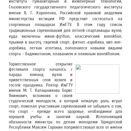
института гуманитарных и инженерных технологий,
Глазовского государственного педагогического института
имени В. Г. Короленко, Российской правовой академии
министерства юстиции РФ предстоит состязаться на
спортивных площадках ИжГТУ. В этом году список
традиционных соревнований для летней спартакиады вузов,
куда включены мини-футбол, классический волейбол,
прыжки в высоту, гиревой спорт, фитнес-аэробика, хип-хоп-
аэробика, легкая атлетика, пополнился новыми видами
спорта – бадминтоном, плаванием и пляжным волейболом.
Торжественное открытие
фестиваля спорта началось с
парада команд вузов и
приветственных слов хозяев и
гостей праздника. Ректор ИжГТУ
имени М. Т. Калашникова Борис
Якимович, вспомнив о своей
студенческой молодости, в которой немалую роль играл
спорт, пожелал участникам соревнований не забывать о том,
что спорт – прежде всего здоровье, необходимое для
хорошей учебы и занятий наукой. Исполняющий
обязанности министра по делам молодежи Удмуртской
Республики Максим Сорокин поприветствовал всех от имени