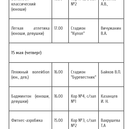
классический
№2
А.В.,
(юноши)
Легкая атлетика
17.00
Стадион
Вичужанин
(юноши, девушки)
"Купол"
В.А.
15 мая (четверг)
Пляжный волейбол
16.00
Стадион
Байков В.П.
(юн., дев.)
"Буревестник"
Бадминтон (юноши,
16.00
Кор №4, с/зал
Казанцев
девушки)
№1
И. Н.
Фитнес-аэробика
15.00
Кор №3, с/зал
Вахрушева
№2
Т.А