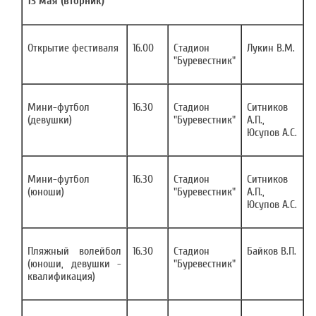
13 мая (вторник)
Открытие фестиваля
16.00
Стадион
Лукин В.М.
"Буревестник"
Мини-футбол
16.30
Стадион
Ситников
(девушки)
"Буревестник"
А.П.,
Юсупов А.С.
Мини-футбол
16.30
Стадион
Ситников
(юноши)
"Буревестник"
А.П.,
Юсупов А.С.
Пляжный волейбол
16.30
Стадион
Байков В.П.
(юноши, девушки -
"Буревестник"
квалификация)