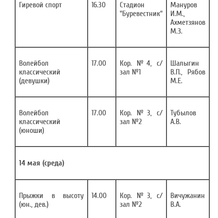
Гиревой спорт
16.30
Стадион
Мануров
"Буревестник"
И.М.,
Ахметзянов
М.З.
Волейбол
17.00
Кор. №4, с/
Шалыгин
классический
зал №1
В.П., Рябов
(девушки)
М.Е.
Волейбол
17.00
Кор. №3, с/
Тубылов
классический
зал №2
А.В.
(юноши)
14 мая (среда)
Прыжки в высоту
14.00
Кор. №3, с/
Вичужанин
(юн., дев.)
зал №2
В.А.