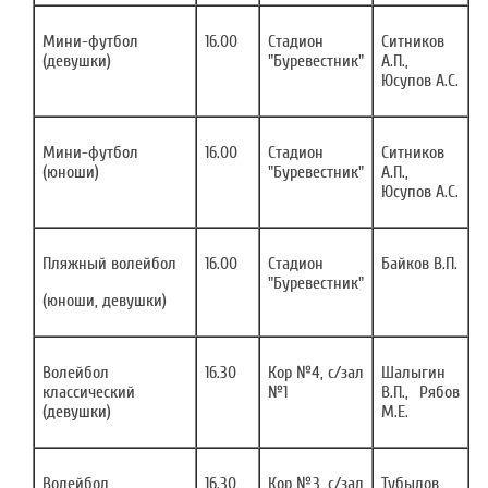
Мини-футбол
16.00
Стадион
Ситников
(девушки)
"Буревестник"
А.П.,
Юсупов А.С.
Мини-футбол
16.00
Стадион
Ситников
(юноши)
"Буревестник"
А.П.,
Юсупов А.С.
Пляжный волейбол
16.00
Стадион
Байков В.П.
"Буревестник"
(юноши, девушки)
Волейбол
16.30
Кор №4, с/зал
Шалыгин
классический
№1
В.П., Рябов
(девушки)
М.Е.
Волейбол
16.30
Кор №3, с/зал
Тубылов