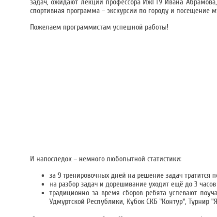
задач, ожидают лекции профессора ИжГТУ Ивана Абрамова,
спортивная программа – экскурсии по городу и посещение м
Пожелаем программистам успешной работы!
И напоследок – немного любопытной статистики:
за 9 тренировочных дней на решение задач тратится по
на разбор задач и дорешивание уходит ещё до 3 часов
традиционно за время сборов ребята успевают поуча
Удмуртской Республики, Кубок СКБ "Контур", Турнир "