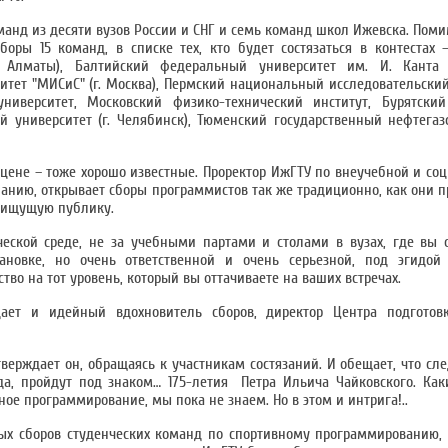
манд из десяти вузов России и СНГ и семь команд школ Ижевска. Поми
оры 15 команд, в списке тех, кто будет состязаться в контестах
. Алматы), Балтийский федеральный университет им. И. Канта (
итет "МИСиС" (г. Москва), Пермский национальный исследовательски
университет, Московский физико-технический институт, Бурятский
ый университет (г. Челябинск), Тюменский государственный нефтегаз
 сцене – тоже хорошо известные. Проректор ИжГТУ по внеучебной и со
анию, открывает сборы программистов так же традиционно, как они п
 ищущую публику.
ческой среде, не за учебными партами и столами в вузах, где вы 
ановке, но очень ответственной и очень серьезной, под эгидой
тво на тот уровень, который вы оттачиваете на ваших встречах.
дает и идейный вдохновитель сборов, директор Центра подготов
утверждает он, обращаясь к участникам состязаний. И обещает, что с
ода, пройдут под знаком… 175-летия Петра Ильича Чайковского. Ка
ное программирование, мы пока не знаем. Но в этом и интрига!..
ых сборов студенческих команд по спортивному программированию