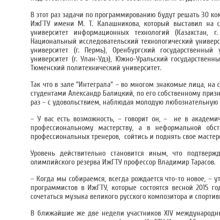
В этот раз задачи по программированию будут решать 30 ко
ИжГТУ имени М. Т. Калашникова, который выставил на сб
университет информационных технологий (Казахстан, г
Национальный исследовательский технологический универс
университет (г. Пермь), Оренбургский государственный 
университет (г. Улан-Удэ), Южно-Уральский государственн
Тюменский политехнический университет.
Так что в зале "Интеграла" – во многом знакомые лица, на
студентами Александр Балицкий, по его собственному призн
раз – с удовольствием, наблюдая молодую любознательную
– У вас есть возможность, – говорит он, – не в академи
профессиональному мастерству, а в неформальной обст
профессиональных тренеров, сойтись и поднять свое мастерс
Уровень действительно становится иным, что подтверж
олимпийского резерва ИжГТУ профессор Владимир Тарасов.
– Когда мы собираемся, всегда рождается что-то новое, – 
программистов в ИжГТУ, которые состоятся весной 2015 г
сочетаться музыка великого русского композитора и спортив
В ближайшие же две недели участников XIV международн