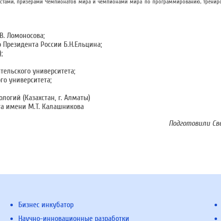
листами, призерами Чемпионатов мира и чемпионами мира по программированию, трениро
В. Ломоносова;
 Президента России Б.Н.Ельцина;
;
тельского университета;
го университета;
огий (Казахстан, г. Алматы)
та имени М.Т. Калашникова
Подготовили С
Бизнес инкубатор
Научно-инновационные разработки