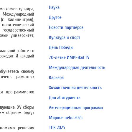
Наука
мо хозяев турнира,
 – Международный
Другое
г. Калининград),
й политехнический
Новости партнёров
 государственный
овый университет,
Культура и спорт
День Победы
циальной работе со
роходят. И каждый
70-летие ИМИ-ИжГТУ
Международная деятельность
обучаетесь своему
 очень грамотных
Карьера
Хозяйственная деятельность
ки программистов
Для абитуриента
ледующие, XV сборы
Акселерационная программа
ким образом будут
Мирное небо 2025
ТПК 2025
, помимо решения