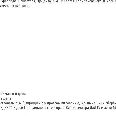
 краеведа и писателя, доцента ИжГТУ Сергея Селивановского и насы
узеев республики.
 5 часов в день
 в день
ствовать в 4-5 турнирах по программированию, на нынешних сборах
ЯНДЕКС", Кубок Генерального спонсора и Кубок ректора ИжГТУ имени М