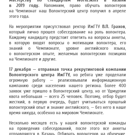
мастерству по стандартам WorldSkills в Казани
в 2019 году.
Напомним, право обучать волонтеров
на Чемпионат наш Волонтерский центр получил в апреле
этого года.
На мероприятии присутствовал ректор ИжГТУ
В.П. Грахов
,
который лично прошел собеседование на роль волонтера.
Каждому кандидату предстоит ответить на вопросы анкеты,
в которую входят вопросы о мотивации волонтера, его
знаний о Чемпионате, уровне английского языка,
о волонтерском опыте, желаемых волонтерских позициях
на Чемпионате и другие.
17 декабря — отправная точка рекрутинговой компании
Волонтерского центра ИжГТУ,
но ребята уже проделали
огромную работу — реализовывали информационную
кампанию среди населения нашего региона. Более 400
заявок уже пришло в Волонтерский центр, но от Удмуртии
квота небольшая — всего 25 человек. Поэтому, отбор будет
жесткий, в первую очередь, будет учитываться прошлый
волонтерский опыт и знание английского, — без него в наше
время никуда, особенно на мировом Чемпионате.
Несколько месяцев есть у нашей волонтерской команды
на проведения собеседований, после этого все анкеты
отправляются в Казань. Отбирать волонтеров на обучение,