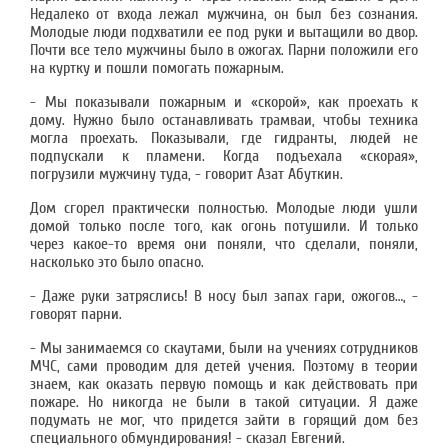
Недалеко от входа лежал мужчина, он был без сознания.
Молодые люди подхватили ее под руки и вытащили во двор.
Почти все тело мужчины было в ожогах. Парни положили его
на куртку и пошли помогать пожарным.
- Мы показывали пожарным и «скорой», как проехать к
дому. Нужно было останавливать трамваи, чтобы техника
могла проехать. Показывали, где гидранты, людей не
подпускали к пламени. Когда подъехала «скорая»,
погрузили мужчину туда, - говорит Азат Абуткин.
Дом сгорел практически полностью. Молодые люди ушли
домой только после того, как огонь потушили. И только
через какое-то время они поняли, что сделали, поняли,
насколько это было опасно.
- Даже руки затряслись! В носу был запах гари, ожогов…, -
говорят парни.
- Мы занимаемся со скаутами, были на учениях сотрудников
МЧС, сами проводим для детей учения. Поэтому в теории
знаем, как оказать первую помощь и как действовать при
пожаре. Но никогда не были в такой ситуации. Я даже
подумать не мог, что придется зайти в горящий дом без
специального обмундирования! - сказал Евгений.