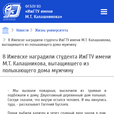
ФГБОУ ВО
«ИжГТУ имени
М.Т. Калашникова»
Новости
Жизнь университета
В Ижевске наградили студента ИжГТУ имени М.Т. Калашникова,
вытащившего из полыхающего дома мужчину
В Ижевске наградили студента ИжГТУ имени
М.Т. Калашникова, вытащившего из
полыхающего дома мужчину
- Мы вызвали пожарных, выскочили из трамвая и
подбежали к дому. Двухэтажный деревянный дом полыхал.
Соседи сказали, что внутри остался человек. И мы кинулись
туда, - рассказывает Евгений Буслаев.
Парни выбили калитку и через главный вход зашли в дом.