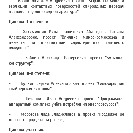
- Корнилов Артём Андреевич, проект "Разработка модели
эволюции контактных поверхностей спироидных передач
приводов трубопроводной арматуры";
Диплом II-й степени:
- Хакимуллин Ринат Рашитович, Абалтусова Татьяна
Александровна, проект "Влияние микрокремнезема и
цемента на прочностные характеристики гипсового
вяжущего";
- Бабкин Александр Валерьевич, проект "Бутылка-
конструктор";
Диплом III-й степени:
- Булкин Сергей Александрович, проект "Самозарядная
снайперская винтовка";
- Печёнкин Иван Андреевич, проект "Программно-
аппаратный комплекс учёта потребления энергоресурсов";
- Морозова Лада Владиславовна, проект "Продвижение
дорогого продукта на рынке";
Диплом участника: