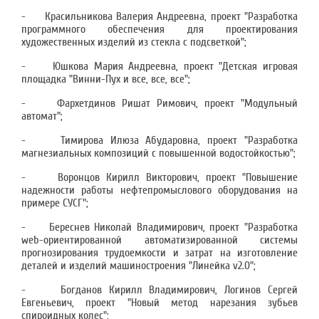
- Красильникова Валерия Андреевна, проект "Разработка
программного обеспечения для проектирования
художественных изделий из стекла с подсветкой";
- Юшкова Мария Андреевна, проект "Детская игровая
площадка "Винни-Пух и все, все, все";
- Фархетдинов Ришат Римович, проект "Модульный
автомат";
- Тимирова Илюза Абударовна, проект "Разработка
магнезиальных композиций с повышенной водостойкостью";
- Воронцов Кирилл Викторович, проект "Повышение
надежности работы нефтепромыслового оборудования на
примере СУСГ";
- Береснев Николай Владимирович, проект "Разработка
web-ориентированной автоматизированной системы
прогнозирования трудоемкости и затрат на изготовление
деталей и изделий машиностроения "Линейка v2.0";
- Богданов Кирилл Владимирович, Логинов Сергей
Евгеньевич, проект "Новый метод нарезания зубьев
спироидных колес";