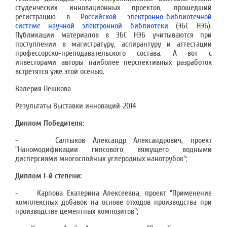
студенческих инновационных проектов, прошедший
регистрацию в
Российской электронно-библиотечной
системе научной электронной библиотеки
(ЭБС НЭБ).
Публикации материалов в ЭБС НЭБ учитываются при
поступлении в магистратуру, аспирантуру и аттестации
профессорско-преподавательского состава. А вот с
инвесторами авторы наиболее перспективных разработок
встретятся уже этой осенью.
Валерия Пешкова
Результаты Выставки инноваций-2014
Диплом Победителя:
- Салтыков Александр Александрович, проект
"Наномодификации гипсового вяжущего водными
дисперсиями многослойных углеродных нанотрубок";
Диплом
I
-й степени:
- Карпова Екатерина Алексеевна, проект "Применение
комплексных добавок на основе отходов производства при
производстве цементных композитов";