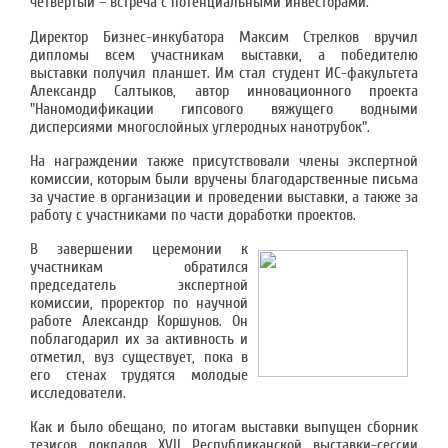
четвёртый – встреча с потенциальными инвесторами.
Директор Бизнес-инкубатора Максим Стрелков вручил
дипломы всем участникам выставки, а победителю
выставки получил планшет. Им стал студент ИС-факультета
Александр Салтыков, автор инновационного проекта
"Наномодификации гипсового вяжущего водными
дисперсиями многослойных углеродных нанотрубок".
На награждении также присутствовали члены экспертной
комиссии, которым были вручены благодарственные письма
за участие в организации и проведении выставки, а также за
работу с участниками по части доработки проектов.
В завершении церемонии к
участникам обратился
председатель экспертной
комиссии, проректор по научной
работе Александр Коршунов. Он
поблагодарил их за активность и
отметил, вуз существует, пока в
его стенах трудятся молодые
исследователи.
Как и было обещано, по итогам выставки выпущен сборник
тезисов докладов XVII Республиканской выставки-сессии