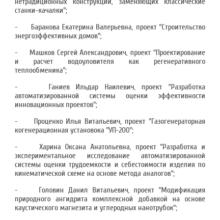
нетрадиционных конструкций, заменяющих классические
станки-качалки";
- Баранова Екатерина Валерьевна, проект "Строительство
энергоэффективных домов";
- Машков Сергей Александрович, проект "Проектирование
и расчет водоуловителя как регенеративного
теплообменика";
- Ганиев Ильдар Наилевич, проект "Разработка
автоматизированной системы оценки эффективности
инновационных проектов";
- Проценко Илья Витальевич, проект "Газогенераторная
когенерационная установока "УП-200";
- Харина Оксана Анатольевна, проект "Разработка и
экспериментальное исследование автоматизированной
системы оценки трудоемкости и себестоимости изделия по
кинематической схеме на основе метода аналогов";
- Головин Данил Витальевич, проект "Модификация
природного ангидрита комплексной добавкой на основе
каустического магнезита и углеродных нанотрубок";